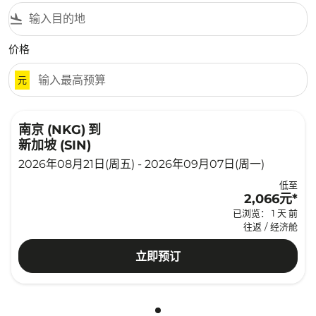
flight_land
价格
元
南京 (NKG)
到
新加坡 (SIN)
2026年08月21日(周五) - 2026年09月07日(周一)
低至
2,066元
*
已浏览： 1 天 前
往返
/
经济舱
立即预订