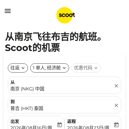

从南京飞往布吉的航班。
Scoot的机票
往返
expand_more
1 单人, 经济舱
expand_more
优惠代码
expand_more
从
close
南京 (NKG) 中国
到
close
普吉 (HKT) 泰国
出发
返程
today
today
fc-booking-departure-date-aria-label
fc-booking-return-date-ari
2026年08月16日(周日)
2026年08月23日(周日)