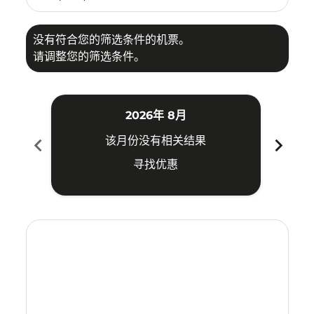
没有符合您的筛选条件的机票。
请调整您的筛选条件。
2026年 8月
chevron_left
chevron_right
该月份没有相关结果
寻找优惠
Displaying fares for 八月-2026
NKG–HKT: cmp-view-offers-disclaimer. 寻找优惠
NKG–HKT: cmp-view-offers-disclaimer. 寻找优惠
NKG–HKT: cmp-view-offers-disclaimer. 寻
NKG–HKT: cmp-view-offers-disclaime
NKG–HKT: cmp-view-offers-discl
NKG–HKT: cmp-view-offers-di
NKG–HKT: cmp-view-offer
NKG–HKT: cmp-view-o
NKG–HKT: cmp-vie
NKG–HKT: cmp
NKG–HKT:
NKG–H
N