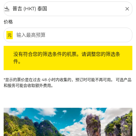
flight_land
close
价格
元
没有符合您的筛选条件的机票。请调整您的筛选条件。
没有符合您的筛选条件的机票。请调整您的筛选条
件。
*显示的票价是在过去 48 小时内收集的，预订时可能不再可用。 可选产品
和服务可能会收取额外费用。