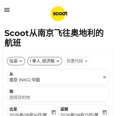

Scoot从南京飞往奥地利的
航班
往返
expand_more
1 单人, 经济舱
expand_more
优惠代码
expand_more
从
close
南京 (NKG) 中国
到
选择目的地
出发
返程
today
today
fc-booking-departure-date-aria-label
fc-booking-return-date-ari
2026年08月16日(周日)
2026年08月23日(周日)