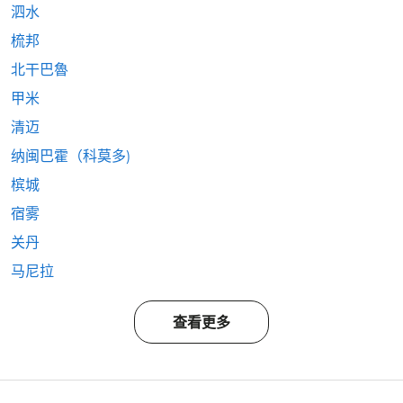
泗水
梳邦
北干巴魯
甲米
清迈
纳闽巴霍（科莫多)
槟城
宿雾
关丹
马尼拉
查看更多