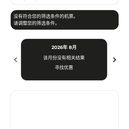
没有符合您的筛选条件的机票。
请调整您的筛选条件。
2026年 8月
chevron_left
chevron_right
该月份没有相关结果
寻找优惠
Displaying fares for 八月-2026
NKG–KUA: cmp-view-offers-disclaimer. 寻找优惠
NKG–KUA: cmp-view-offers-disclaimer. 寻找优惠
NKG–KUA: cmp-view-offers-disclaimer. 寻
NKG–KUA: cmp-view-offers-disclaime
NKG–KUA: cmp-view-offers-discl
NKG–KUA: cmp-view-offers-di
NKG–KUA: cmp-view-offer
NKG–KUA: cmp-view-o
NKG–KUA: cmp-vie
NKG–KUA: cmp
NKG–KUA:
NKG–K
N