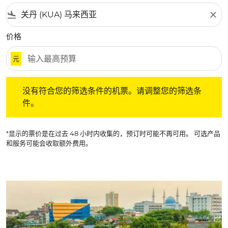
flight_land
close
价格
元
没有符合您的筛选条件的机票。请调整您的筛选条件。
没有符合您的筛选条件的机票。请调整您的筛选条
件。
*显示的票价是在过去 48 小时内收集的，预订时可能不再可用。 可选产品
和服务可能会收取额外费用。