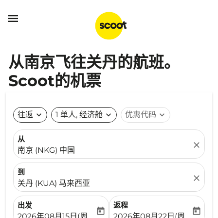

从南京飞往关丹的航班。
Scoot的机票
往返
expand_more
1 单人, 经济舱
expand_more
优惠代码
expand_more
从
close
南京 (NKG) 中国
到
close
关丹 (KUA) 马来西亚
出发
返程
today
today
fc-booking-departure-date-aria-label
fc-booking-return-date-ari
2026年08月15日(周六)
2026年08月22日(周六)