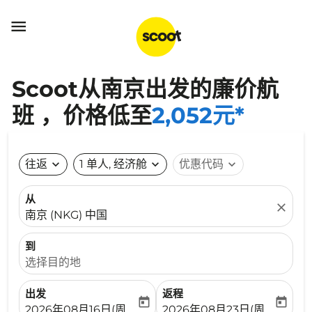

Scoot从南京出发的廉价航
班 ，价格低至
2,052元*
往返
expand_more
1 单人, 经济舱
expand_more
优惠代码
expand_more
从
close
南京 (NKG) 中国
到
选择目的地
出发
返程
today
today
fc-booking-departure-date-aria-label
fc-booking-return-date-ari
2026年08月16日(周日)
2026年08月23日(周日)