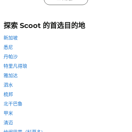
探索 Scoot 的首选目的地
新加坡
悉尼
丹帕沙
特里凡得琅
雅加达
泗水
梳邦
北干巴魯
甲米
清迈