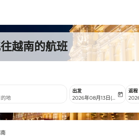
飞往越南的航班
出发
返程
today
fc-booking-departure-date-
fc-b
2026年08月13日(周四)
20
越南