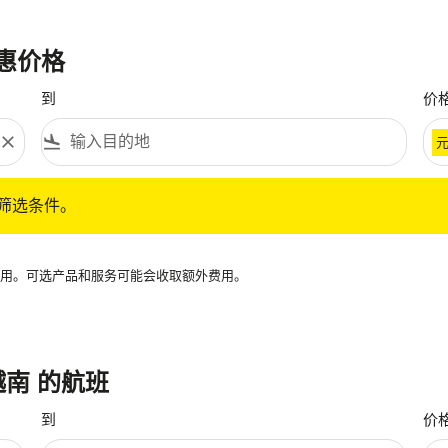
优惠价格
到
价
close
flight_land
条件。
筛选条件。
再可用。可选产品和服务可能会收取额外费用。
 越南 的航班
到
价