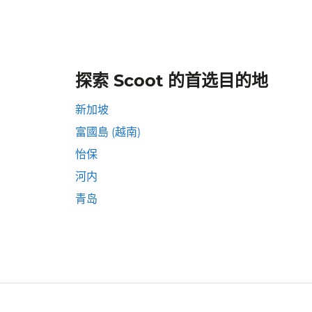
探索 Scoot 的首选目的地
新加坡
富國島 (越南)
怡保
河内
青岛