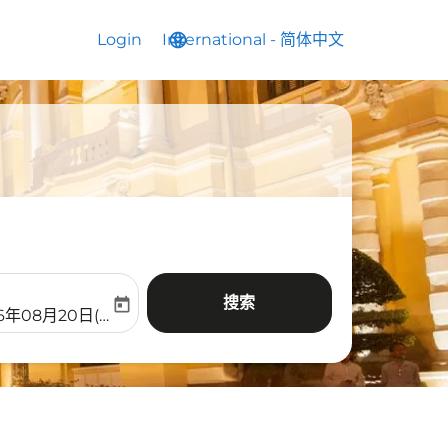
Login
International
language
keyboard_arrow_down
-
简体中文
搜索
today
aria-label
ooking-return-date-aria-label
26年08月20日(周四)