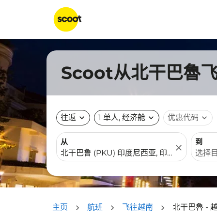
Scoot从北干巴魯
往返
expand_more
1 单人, 经济舱
expand_more
优惠代码
expand_more
从
到
close
主页
航班
飞往越南
北干巴魯 - 