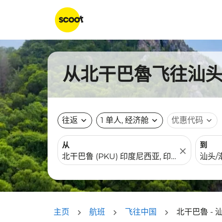
从北干巴魯飞往汕头的
往返
expand_more
1 单人, 经济舱
expand_more
优惠代码
expand_more
从
到
close
主页
航班
飞往中国
北干巴魯 - 