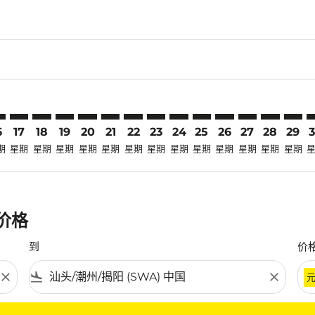
claimer. 寻找优惠
-disclaimer. 寻找优惠
ers-disclaimer. 寻找优惠
-offers-disclaimer. 寻找优惠
view-offers-disclaimer. 寻找优惠
cmp-view-offers-disclaimer. 寻找优惠
A: cmp-view-offers-disclaimer. 寻找优惠
U–SWA: cmp-view-offers-disclaimer. 寻找优惠
PKU–SWA: cmp-view-offers-disclaimer. 寻找优惠
PKU–SWA: cmp-view-offers-disclaimer. 寻找优惠
PKU–SWA: cmp-view-offers-disclaimer. 寻找优惠
PKU–SWA: cmp-view-offers-disclaimer. 寻
PKU–SWA: cmp-view-offers-disclaimer
PKU–SWA: cmp-view-offers-discla
PKU–SWA: cmp-view-offers-di
PKU–SWA: cmp-view-offer
PKU–SWA: cmp-view-of
PKU–SWA: cmp-vie
PKU–SWA: cmp
PKU–SWA:
PKU–S
P
6
17
18
19
20
21
22
23
24
25
26
27
28
29
期
星期
星期
星期
星期
星期
星期
星期
星期
星期
星期
星期
星期
星期
惠价格
到
价
close
flight_land
close
条件。