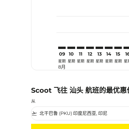
Displaying fares for 八月-2026
PKU–SWA: cmp-view-offers-dis
PKU–SWA: cmp-view-offers
PKU–SWA: cmp-view-off
PKU–SWA: cmp-view
PKU–SWA: cmp-
PKU–SWA: 
PKU–SW
PK
09
10
11
12
13
14
15
1
星期
星期
星期
星期
星期
星期
星期
星
8月
Scoot 飞往 汕头 航班的最优
从
flight_takeoff
没有符合您的筛选条件的机票。请调整您的筛选