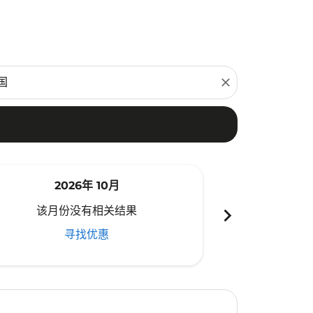
close
2026年 10月
20
chevron_right
该月份没有相关结果
该月份
寻找优惠