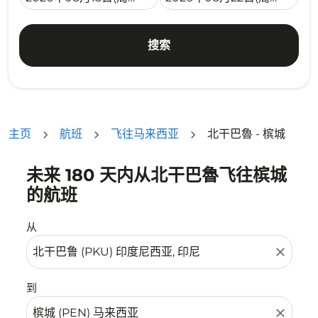
搜索
主页
航班
飞往马来西亚
北干巴魯 - 槟城
未来 180 天内从北干巴魯飞往槟城
没有符合您的筛选条件的机票。请调整您的筛选条件。
的航班
从
close
到
close