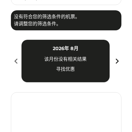
没有符合您的筛选条件的机票。
请调整您的筛选条件。
2026年 8月
chevron_left
chevron_right
该月份没有相关结果
寻找优惠
Displaying fares for 八月-2026
PKU–PEN: cmp-view-offers-disclaimer. 寻找优惠
PKU–PEN: cmp-view-offers-disclaimer. 寻找优惠
PKU–PEN: cmp-view-offers-disclaimer. 寻
PKU–PEN: cmp-view-offers-disclaime
PKU–PEN: cmp-view-offers-discla
PKU–PEN: cmp-view-offers-di
PKU–PEN: cmp-view-offer
PKU–PEN: cmp-view-o
PKU–PEN: cmp-vie
PKU–PEN: cmp
PKU–PEN:
PKU–P
P