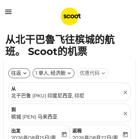

从北干巴魯飞往槟城的航
班。 Scoot的机票
往返
expand_more
1 单人, 经济舱
expand_more
优惠代码
expand_more
从
close
北干巴鲁 (PKU) 印度尼西亚, 印尼
到
close
槟城 (PEN) 马来西亚
出发
返程
today
today
fc-booking-departure-date-aria-label
fc-booking-return-date-ari
2026年08月15日(周六)
2026年08月22日(周六)