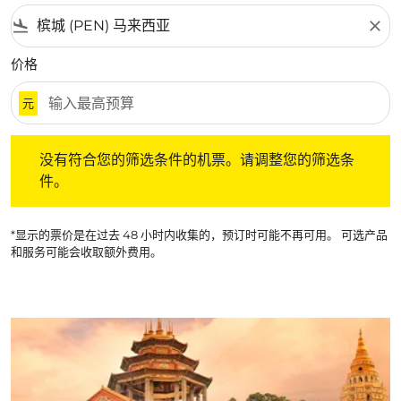
flight_land
close
价格
元
没有符合您的筛选条件的机票。请调整您的筛选条件。
没有符合您的筛选条件的机票。请调整您的筛选条
件。
*显示的票价是在过去 48 小时内收集的，预订时可能不再可用。 可选产品
和服务可能会收取额外费用。