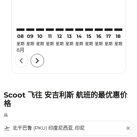
08
09
10
11
12
13
14
15
16
17
18
19
星期
星期
星期
星期
星期
星期
星期
星期
星期
星期
星期
星期
8月
chevron_left
chevron_right
Scoot 飞往 安吉利斯 航班的最优惠价
格
从
flight_takeoff
close