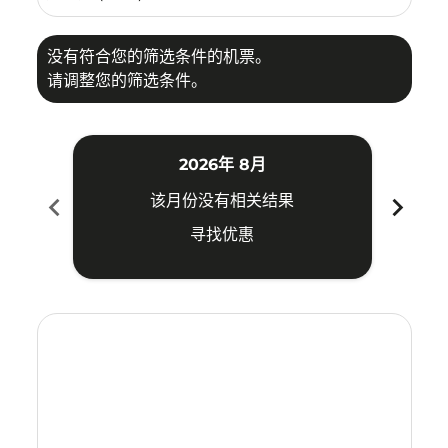
没有符合您的筛选条件的机票。
请调整您的筛选条件。
2026年 8月
chevron_left
chevron_right
该月份没有相关结果
寻找优惠
Displaying fares for 八月-2026
PKU–CRK: cmp-view-offers-disclaimer. 寻找优惠
PKU–CRK: cmp-view-offers-disclaimer. 寻找优惠
PKU–CRK: cmp-view-offers-disclaimer. 寻
PKU–CRK: cmp-view-offers-disclaime
PKU–CRK: cmp-view-offers-discla
PKU–CRK: cmp-view-offers-di
PKU–CRK: cmp-view-offer
PKU–CRK: cmp-view-o
PKU–CRK: cmp-vie
PKU–CRK: cmp
PKU–CRK:
PKU–C
P