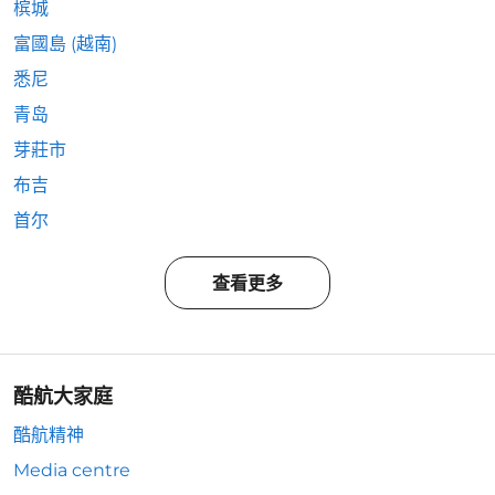
槟城
富國島 (越南)
悉尼
青岛
芽莊市
布吉
首尔
查看更多
酷航大家庭
酷航精神
Media centre