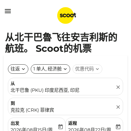

从北干巴魯飞往安吉利斯的
航班。 Scoot的机票
往返
expand_more
1 单人, 经济舱
expand_more
优惠代码
expand_more
从
close
北干巴鲁 (PKU) 印度尼西亚, 印尼
到
close
克拉克 (CRK) 菲律宾
出发
返程
today
today
fc-booking-departure-date-aria-label
fc-booking-return-date-ari
2026年08月15日(周六)
2026年08月22日(周六)