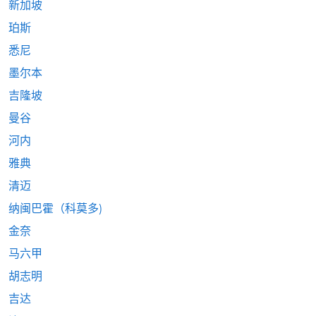
新加坡
珀斯
悉尼
墨尔本
吉隆坡
曼谷
河内
雅典
清迈
纳闽巴霍（科莫多)
金奈
马六甲
胡志明
吉达