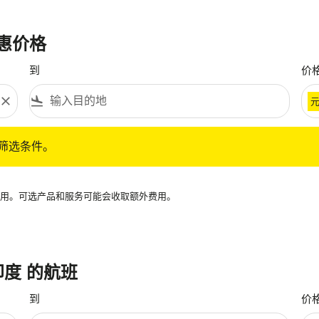
优惠价格
到
价
close
flight_land
条件。
筛选条件。
再可用。可选产品和服务可能会收取额外费用。
 印度 的航班
到
价