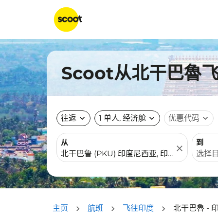
Scoot从北干巴魯
往返
expand_more
1 单人, 经济舱
expand_more
优惠代码
expand_more
从
到
close
主页
航班
飞往印度
北干巴魯 - 