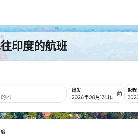
飞往印度的航班
出发
返程
today
fc-booking-departure-date-
fc-b
2026年08月13日(周四)
20
印度