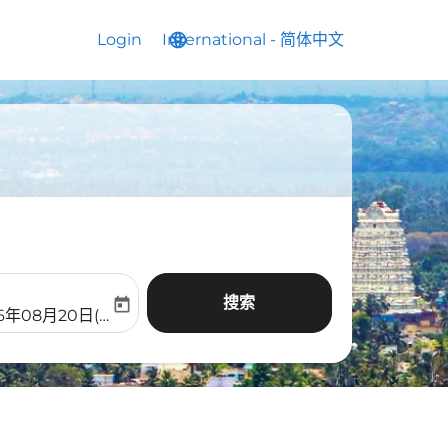
Login
International
language
keyboard_arrow_down
-
简体中文
搜索
today
aria-label
ooking-return-date-aria-label
26年08月20日(周四)