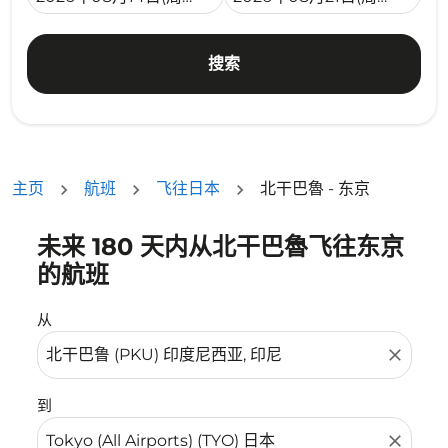
搜索
主页
航班
飞往日本
北干巴魯 - 东京
未来 180 天内从北干巴魯飞往东京
没有符合您的筛选条件的机票。请调整您的筛选条件。
的航班
从
close
到
close