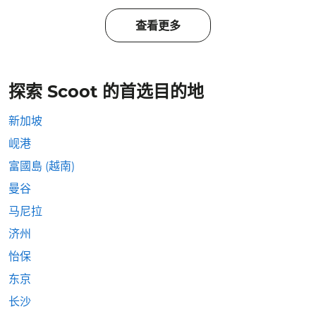
查看更多
探索 Scoot 的首选目的地
新加坡
岘港
富國島 (越南)
曼谷
马尼拉
济州
怡保
东京
长沙