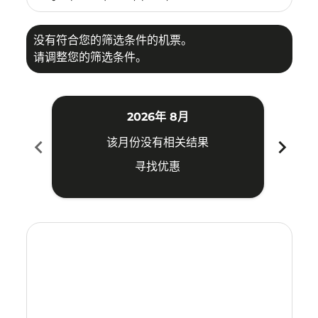
没有符合您的筛选条件的机票。
请调整您的筛选条件。
2026年 8月
chevron_left
chevron_right
该月份没有相关结果
寻找优惠
Displaying fares for 八月-2026
PKU–TYO: cmp-view-offers-disclaimer. 寻找优惠
PKU–TYO: cmp-view-offers-disclaimer. 寻找优惠
PKU–TYO: cmp-view-offers-disclaimer. 寻
PKU–TYO: cmp-view-offers-disclaime
PKU–TYO: cmp-view-offers-discla
PKU–TYO: cmp-view-offers-di
PKU–TYO: cmp-view-offer
PKU–TYO: cmp-view-o
PKU–TYO: cmp-vie
PKU–TYO: cmp
PKU–TYO:
PKU–T
P