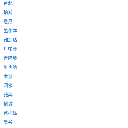
台北
珀斯
悉尼
墨尔本
雅加达
丹帕沙
吉隆坡
维也纳
金奈
泗水
雅典
槟城
苏梅岛
曼谷