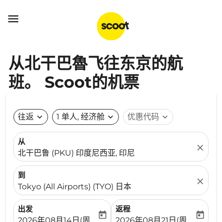

从北干巴魯飞往东京的航
班。 Scoot的机票
往返
expand_more
1 单人, 经济舱
expand_more
优惠代码
expand_more
从
close
北干巴鲁 (PKU) 印度尼西亚, 印尼
到
close
Tokyo (All Airports) (TYO) 日本
出发
返程
today
today
fc-booking-departure-date-aria-label
fc-booking-return-date-ari
2026年08月14日(周五)
2026年08月21日(周五)