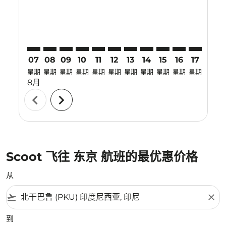
07
08
09
10
11
12
13
14
15
16
17
18
星期
星期
星期
星期
星期
星期
星期
星期
星期
星期
星期
星期
8月
chevron_left
chevron_right
Scoot 飞往 东京 航班的最优惠价格
从
flight_takeoff
close
到