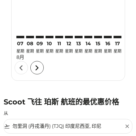
TJQ–PER: cmp-view-offers-disclaimer. 寻找优惠
TJQ–PER: cmp-view-offers-disclaimer. 寻找优惠
TJQ–PER: cmp-view-offers-disclaimer. 寻找
TJQ–PER: cmp-view-offers-disclaimer
TJQ–PER: cmp-view-offers-discla
TJQ–PER: cmp-view-offers-di
TJQ–PER: cmp-view-offers
TJQ–PER: cmp-view-of
TJQ–PER: cmp-vie
TJQ–PER: cmp
TJQ–PER:
TJQ–P
T
07
08
09
10
11
12
13
14
15
16
17
18
星期
星期
星期
星期
星期
星期
星期
星期
星期
星期
星期
星期
8月
chevron_left
chevron_right
Scoot 飞往 珀斯 航班的最优惠价格
从
flight_takeoff
close