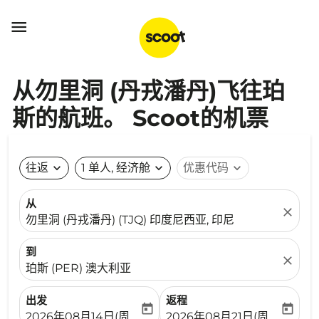

从勿里洞 (丹戎潘丹)飞往珀
斯的航班。 Scoot的机票
往返
expand_more
1 单人, 经济舱
expand_more
优惠代码
expand_more
从
close
勿里洞 (丹戎潘丹) (TJQ) 印度尼西亚, 印尼
到
close
珀斯 (PER) 澳大利亚
出发
返程
today
today
fc-booking-departure-date-aria-label
fc-booking-return-date-ari
2026年08月14日(周五)
2026年08月21日(周五)