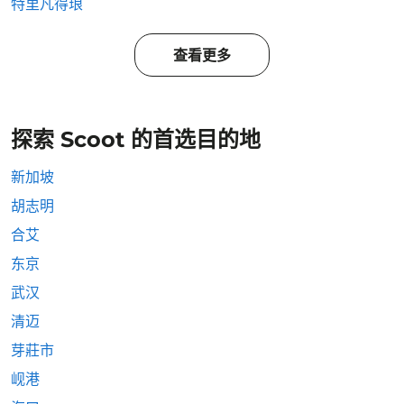
特里凡得琅
查看更多
探索 Scoot 的首选目的地
新加坡
胡志明
合艾
东京
武汉
清迈
芽莊市
岘港