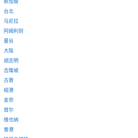
新加坡
台北
马尼拉
阿姆利则
曼谷
大阪
胡志明
吉隆坡
古晋
岘港
金奈
首尔
维也纳
香港