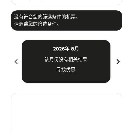
没有符合您的筛选条件的机票。
请调整您的筛选条件。
2026年 8月
chevron_left
chevron_right
该月份没有相关结果
寻找优惠
Displaying fares for 八月-2026
TJQ–CJU: cmp-view-offers-disclaimer. 寻找优惠
TJQ–CJU: cmp-view-offers-disclaimer. 寻找优惠
TJQ–CJU: cmp-view-offers-disclaimer. 寻找
TJQ–CJU: cmp-view-offers-disclaimer
TJQ–CJU: cmp-view-offers-disclai
TJQ–CJU: cmp-view-offers-dis
TJQ–CJU: cmp-view-offers
TJQ–CJU: cmp-view-of
TJQ–CJU: cmp-vie
TJQ–CJU: cmp
TJQ–CJU: 
TJQ–C
T