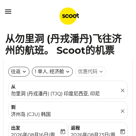

从勿里洞 (丹戎潘丹)飞往济
州的航班。 Scoot的机票
往返
expand_more
1 单人, 经济舱
expand_more
优惠代码
expand_more
从
close
勿里洞 (丹戎潘丹) (TJQ) 印度尼西亚, 印尼
到
close
济州岛 (CJU) 韩国
出发
返程
today
today
fc-booking-departure-date-aria-label
fc-booking-return-date-ari
2026年08月16日(周日)
2026年08月23日(周日)