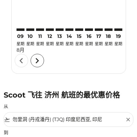
09
10
11
12
13
14
15
16
17
18
19
20
星期
星期
星期
星期
星期
星期
星期
星期
星期
星期
星期
星期
8月
chevron_left
chevron_right
Scoot 飞往 济州 航班的最优惠价格
从
flight_takeoff
close
到