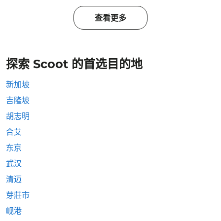
查看更多
探索 Scoot 的首选目的地
新加坡
吉隆坡
胡志明
合艾
东京
武汉
清迈
芽莊市
岘港