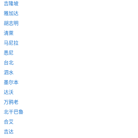
吉隆坡
雅加达
胡志明
清萊
马尼拉
悉尼
台北
泗水
墨尔本
达沃
万鸦老
北干巴魯
合艾
吉达