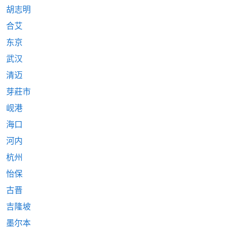
胡志明
合艾
东京
武汉
清迈
芽莊市
岘港
海口
河内
杭州
怡保
古晋
吉隆坡
墨尔本