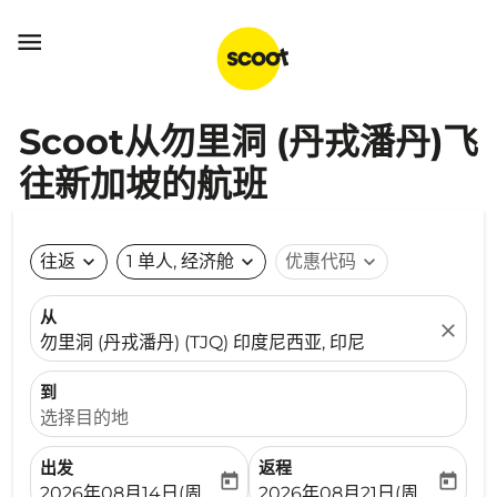

Scoot从勿里洞 (丹戎潘丹)飞
往新加坡的航班
往返
expand_more
1 单人, 经济舱
expand_more
优惠代码
expand_more
从
close
勿里洞 (丹戎潘丹) (TJQ) 印度尼西亚, 印尼
到
选择目的地
出发
返程
today
today
fc-booking-departure-date-aria-label
fc-booking-return-date-ari
2026年08月14日(周五)
2026年08月21日(周五)