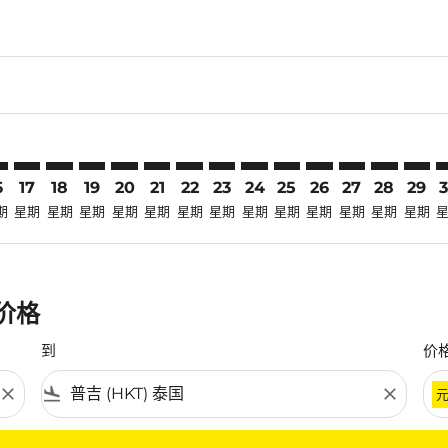
laimer. 寻找优惠
disclaimer. 寻找优惠
ers-disclaimer. 寻找优惠
-offers-disclaimer. 寻找优惠
view-offers-disclaimer. 寻找优惠
cmp-view-offers-disclaimer. 寻找优惠
T: cmp-view-offers-disclaimer. 寻找优惠
Q–HKT: cmp-view-offers-disclaimer. 寻找优惠
TJQ–HKT: cmp-view-offers-disclaimer. 寻找优惠
TJQ–HKT: cmp-view-offers-disclaimer. 寻找优惠
TJQ–HKT: cmp-view-offers-disclaimer. 寻找优惠
TJQ–HKT: cmp-view-offers-disclaimer. 寻找
TJQ–HKT: cmp-view-offers-disclaimer.
TJQ–HKT: cmp-view-offers-disclai
TJQ–HKT: cmp-view-offers-dis
TJQ–HKT: cmp-view-offers
TJQ–HKT: cmp-view-of
TJQ–HKT: cmp-vie
TJQ–HKT: cmp-
TJQ–HKT: 
TJQ–H
T
6
17
18
19
20
21
22
23
24
25
26
27
28
29
期
星期
星期
星期
星期
星期
星期
星期
星期
星期
星期
星期
星期
星期
惠价格
到
价
close
flight_land
close
条件。