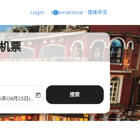
Login
International
language
keyboard_arrow_down
-
简体中文
的机票
搜索
today
aria-label
ooking-return-date-aria-label
6年08月23日(周日)