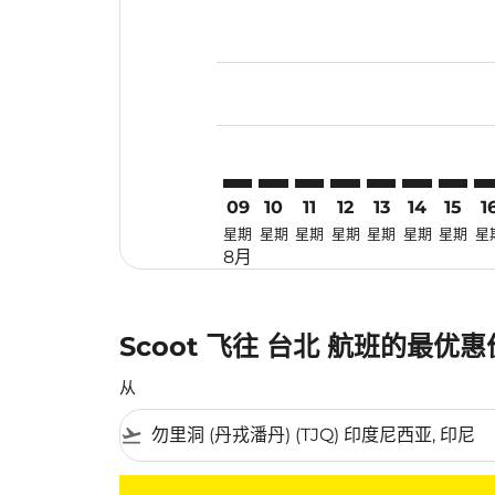
Displaying fares for 八月-2026
TJQ–TPE: cmp-view-offers-disc
TJQ–TPE: cmp-view-offers-
TJQ–TPE: cmp-view-off
TJQ–TPE: cmp-view
TJQ–TPE: cmp-
TJQ–TPE: c
TJQ–TP
TJ
09
10
11
12
13
14
15
1
星期
星期
星期
星期
星期
星期
星期
星
8月
Scoot 飞往 台北 航班的最优
从
flight_takeoff
没有符合您的筛选条件的机票。请调整您的筛选