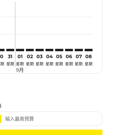
惠
 寻找优惠
mer. 寻找优惠
claimer. 寻找优惠
-disclaimer. 寻找优惠
fers-disclaimer. 寻找优惠
-offers-disclaimer. 寻找优惠
view-offers-disclaimer. 寻找优惠
cmp-view-offers-disclaimer. 寻找优惠
PE: cmp-view-offers-disclaimer. 寻找优惠
JQ–TPE: cmp-view-offers-disclaimer. 寻找优惠
TJQ–TPE: cmp-view-offers-disclaimer. 寻找优惠
TJQ–TPE: cmp-view-offers-disclaimer. 寻找优惠
TJQ–TPE: cmp-view-offers-disclaimer. 寻找优惠
TJQ–TPE: cmp-view-offers-disclaimer. 寻找
TJQ–TPE: cmp-view-offers-disclaimer
TJQ–TPE: cmp-view-offers-discla
TJQ–TPE: cmp-view-offers-di
TJQ–TPE: cmp-view-offers
TJQ–TPE: cmp-view-of
30
31
01
02
03
04
05
06
07
08
星期
星期
星期
星期
星期
星期
星期
星期
星期
星期
9月
格
元