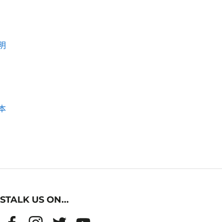
明
本
STALK US ON...