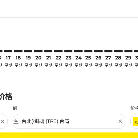
laimer. 寻找优惠
disclaimer. 寻找优惠
ers-disclaimer. 寻找优惠
-offers-disclaimer. 寻找优惠
view-offers-disclaimer. 寻找优惠
mp-view-offers-disclaimer. 寻找优惠
E: cmp-view-offers-disclaimer. 寻找优惠
Q–TPE: cmp-view-offers-disclaimer. 寻找优惠
TJQ–TPE: cmp-view-offers-disclaimer. 寻找优惠
TJQ–TPE: cmp-view-offers-disclaimer. 寻找优惠
TJQ–TPE: cmp-view-offers-disclaimer. 寻找优惠
TJQ–TPE: cmp-view-offers-disclaimer. 寻找优
TJQ–TPE: cmp-view-offers-disclaimer.
TJQ–TPE: cmp-view-offers-disclai
TJQ–TPE: cmp-view-offers-dis
TJQ–TPE: cmp-view-offers
TJQ–TPE: cmp-view-of
TJQ–TPE: cmp-view
TJQ–TPE: cmp-
TJQ–TPE: 
TJQ–T
T
6
17
18
19
20
21
22
23
24
25
26
27
28
29
期
星期
星期
星期
星期
星期
星期
星期
星期
星期
星期
星期
星期
星期
惠价格
到
价
close
flight_land
close
条件。