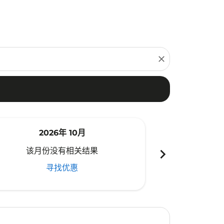
close
2026年 10月
20
chevron_right
该月份没有相关结果
该月份
寻找优惠