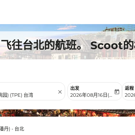
)飞往台北的航班。 Scoot
出发
返程
close
today
fc-booking-departure-date-
fc-b
2026年08月16日(周日)
202
丹) - 台北