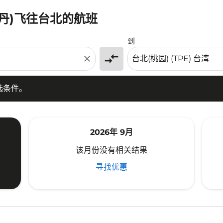
潘丹)飞往台北的航班
条件。
到
compare_arrows
close
选条件。
2026年 9月
该月份没有相关结果
寻找优惠