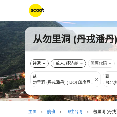
从勿里洞 (丹戎潘丹
往返
expand_more
1 单人, 经济舱
expand_more
优惠代码
expand_more
从
到
close
主页
航班
飞往台湾
勿里洞 (丹戎潘