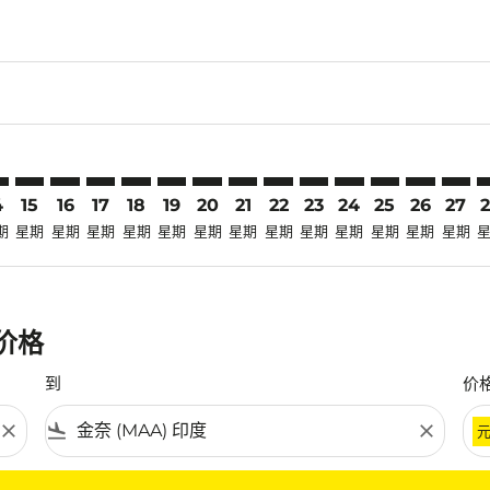
claimer. 寻找优惠
-disclaimer. 寻找优惠
fers-disclaimer. 寻找优惠
-offers-disclaimer. 寻找优惠
view-offers-disclaimer. 寻找优惠
cmp-view-offers-disclaimer. 寻找优惠
AA: cmp-view-offers-disclaimer. 寻找优惠
A–MAA: cmp-view-offers-disclaimer. 寻找优惠
OKA–MAA: cmp-view-offers-disclaimer. 寻找优惠
OKA–MAA: cmp-view-offers-disclaimer. 寻找优惠
OKA–MAA: cmp-view-offers-disclaimer. 寻找优惠
OKA–MAA: cmp-view-offers-disclaimer. 寻
OKA–MAA: cmp-view-offers-disclaime
OKA–MAA: cmp-view-offers-discla
OKA–MAA: cmp-view-offers-di
OKA–MAA: cmp-view-offer
OKA–MAA: cmp-view-of
OKA–MAA: cmp-vie
OKA–MAA: cmp
OKA–MAA:
OKA–M
O
4
15
16
17
18
19
20
21
22
23
24
25
26
27
期
星期
星期
星期
星期
星期
星期
星期
星期
星期
星期
星期
星期
星期
惠价格
到
价
close
flight_land
close
条件。