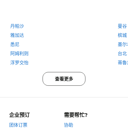
丹帕沙
曼谷
雅加达
槟城
悉尼
墨尔
阿姆利则
台北
浮罗交怡
蒂魯
查看更多
企业预订
需要帮忙?
团体订票
协助