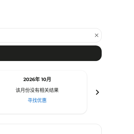
close
2026年 10月
20
chevron_right
该月份没有相关结果
该月份
寻找优惠