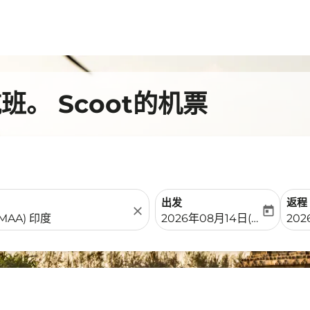
。 Scoot的机票
出发
返程
close
today
fc-booking-departure-date-
fc-b
2026年08月14日(周五)
202