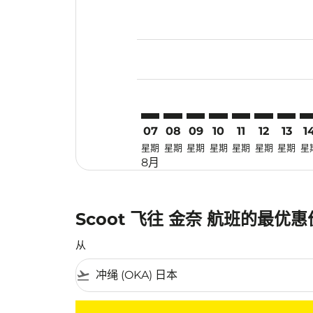
Displaying fares for 八月-2026
OKA–MAA: cmp-view-offers-dis
OKA–MAA: cmp-view-offers
OKA–MAA: cmp-view-of
OKA–MAA: cmp-view
OKA–MAA: cmp-
OKA–MAA: 
OKA–M
OK
07
08
09
10
11
12
13
1
星期
星期
星期
星期
星期
星期
星期
星
8月
Scoot 飞往 金奈 航班的最优
从
flight_takeoff
没有符合您的筛选条件的机票。请调整您的筛选