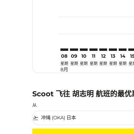
Displaying fares for 八月-2026
OKA–SGN: cmp-view-offers-dis
OKA–SGN: cmp-view-offers
OKA–SGN: cmp-view-of
OKA–SGN: cmp-view
OKA–SGN: cmp-
OKA–SGN: 
OKA–S
OK
08
09
10
11
12
13
14
1
星期
星期
星期
星期
星期
星期
星期
星
8月
Scoot 飞往 胡志明 航班的最
从
flight_takeoff
没有符合您的筛选条件的机票。请调整您的筛选