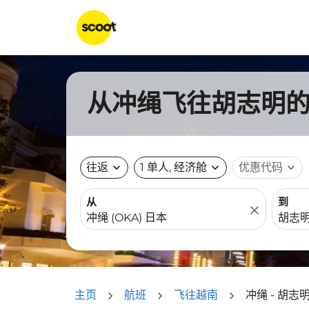
从冲绳飞往胡志明的航
往返
expand_more
1 单人, 经济舱
expand_more
优惠代码
expand_more
从
到
close
主页
航班
飞往越南
冲绳 - 胡志