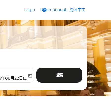
Login
International
language
keyboard_arrow_down
-
简体中文
搜索
today
aria-label
ooking-return-date-aria-label
6年08月22日(周六)