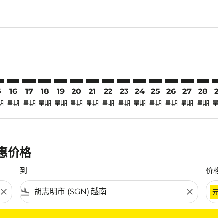
claimer. 寻找优惠
-disclaimer. 寻找优惠
fers-disclaimer. 寻找优惠
-offers-disclaimer. 寻找优惠
view-offers-disclaimer. 寻找优惠
cmp-view-offers-disclaimer. 寻找优惠
GN: cmp-view-offers-disclaimer. 寻找优惠
A–SGN: cmp-view-offers-disclaimer. 寻找优惠
OKA–SGN: cmp-view-offers-disclaimer. 寻找优惠
OKA–SGN: cmp-view-offers-disclaimer. 寻找优惠
OKA–SGN: cmp-view-offers-disclaimer. 寻找优惠
OKA–SGN: cmp-view-offers-disclaimer. 寻
OKA–SGN: cmp-view-offers-disclaimer
OKA–SGN: cmp-view-offers-discla
OKA–SGN: cmp-view-offers-di
OKA–SGN: cmp-view-offer
OKA–SGN: cmp-view-of
OKA–SGN: cmp-vie
OKA–SGN: cmp
OKA–SGN:
OKA–S
O
5
16
17
18
19
20
21
22
23
24
25
26
27
28
期
星期
星期
星期
星期
星期
星期
星期
星期
星期
星期
星期
星期
星期
优惠价格
到
价
close
flight_land
close
条件。