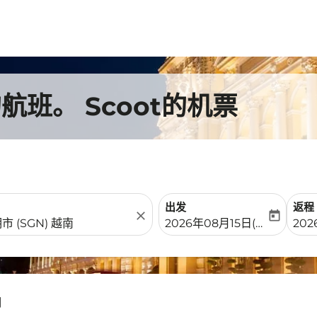
班。 Scoot的机票
出发
返程
close
today
fc-booking-departure-date-
fc-b
2026年08月15日(周六)
202
明