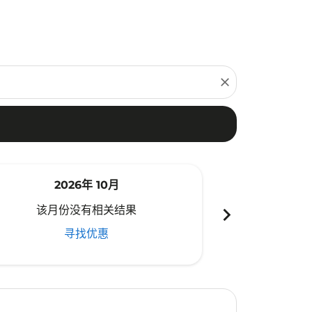
close
2026年 10月
20
chevron_right
该月份没有相关结果
该月份
寻找优惠