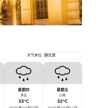
Weather unit option 摄氏度 Selecte
天气单位
:
摄氏度
keyboard_arrow_down
星期四
星期五
多云
小雨
33°C
32°C