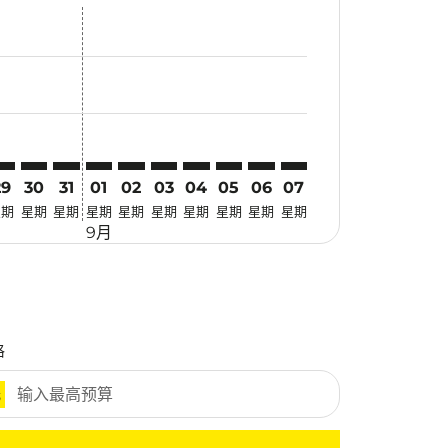
找优惠
. 寻找优惠
imer. 寻找优惠
sclaimer. 寻找优惠
s-disclaimer. 寻找优惠
fers-disclaimer. 寻找优惠
w-offers-disclaimer. 寻找优惠
-view-offers-disclaimer. 寻找优惠
 cmp-view-offers-disclaimer. 寻找优惠
GN: cmp-view-offers-disclaimer. 寻找优惠
KA–SGN: cmp-view-offers-disclaimer. 寻找优惠
OKA–SGN: cmp-view-offers-disclaimer. 寻找优惠
OKA–SGN: cmp-view-offers-disclaimer. 寻找优惠
OKA–SGN: cmp-view-offers-disclaimer. 寻找优惠
OKA–SGN: cmp-view-offers-disclaimer. 寻
OKA–SGN: cmp-view-offers-disclaime
OKA–SGN: cmp-view-offers-discl
OKA–SGN: cmp-view-offers-d
OKA–SGN: cmp-view-offer
OKA–SGN: cmp-view-o
29
30
31
01
02
03
04
05
06
07
星期
星期
星期
星期
星期
星期
星期
星期
星期
星期
9月
格
元