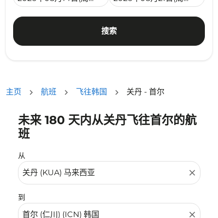
搜索
主页
航班
飞往韩国
关丹 - 首尔
未来 180 天内从关丹飞往首尔的航
没有符合您的筛选条件的机票。请调整您的筛选条件。
班
从
close
到
close