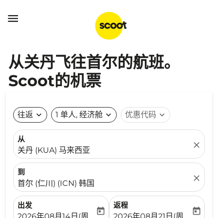

从关丹飞往首尔的航班。
Scoot的机票
往返
expand_more
1 单人, 经济舱
expand_more
优惠代码
expand_more
从
close
关丹 (KUA) 马来西亚
到
close
首尔 (仁川) (ICN) 韩国
出发
返程
today
today
fc-booking-departure-date-aria-label
fc-booking-return-date-ari
2026年08月14日(周五)
2026年08月21日(周五)