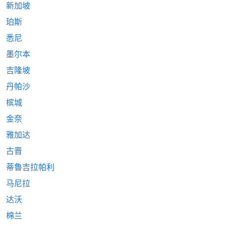
新加坡
珀斯
悉尼
墨尔本
吉隆坡
丹帕沙
槟城
金奈
雅加达
古晋
蒂魯吉拉帕利
马尼拉
达沃
棉兰