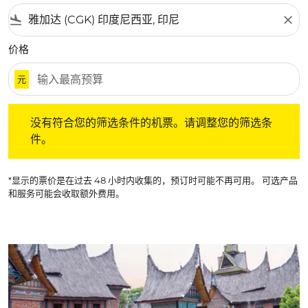
flight_land
close
价格
元
没有符合您的筛选条件的机票。请调整您的筛选条件。
没有符合您的筛选条件的机票。请调整您的筛选条
件。
*显示的票价是在过去 48 小时内收集的，预订时可能不再可用。 可选产品
和服务可能会收取额外费用。