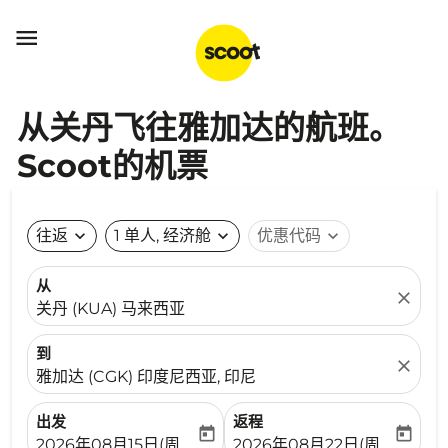

从关丹飞往雅加达的航班。
Scoot的机票
往返
expand_more
1 单人, 经济舱
expand_more
优惠代码
expand_more
从
close
关丹 (KUA) 马来西亚
到
close
雅加达 (CGK) 印度尼西亚, 印尼
出发
返程
today
today
fc-booking-departure-date-aria-label
fc-booking-return-date-ari
2026年08月15日(周六)
2026年08月22日(周六)