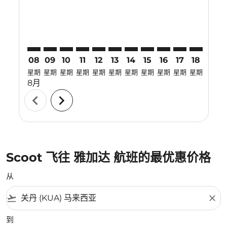
08
09
10
11
12
13
14
15
16
17
18
19
星期
星期
星期
星期
星期
星期
星期
星期
星期
星期
星期
星期
8月
chevron_left
chevron_right
Scoot 飞往 雅加达 航班的最优惠价格
从
flight_takeoff
close
到