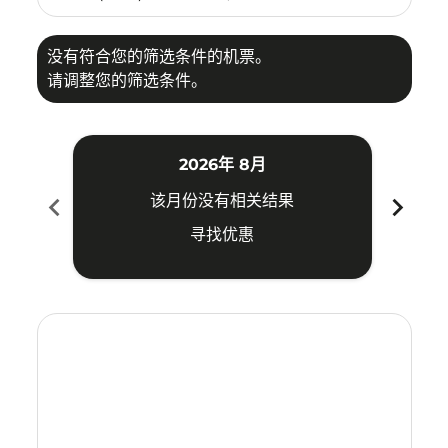
没有符合您的筛选条件的机票。
请调整您的筛选条件。
2026年 8月
chevron_left
chevron_right
该月份没有相关结果
寻找优惠
Displaying fares for 八月-2026
KUA–CGK: cmp-view-offers-disclaimer. 寻找优惠
KUA–CGK: cmp-view-offers-disclaimer. 寻找优惠
KUA–CGK: cmp-view-offers-disclaimer. 寻
KUA–CGK: cmp-view-offers-disclaime
KUA–CGK: cmp-view-offers-discl
KUA–CGK: cmp-view-offers-di
KUA–CGK: cmp-view-offer
KUA–CGK: cmp-view-o
KUA–CGK: cmp-vie
KUA–CGK: cmp
KUA–CGK:
KUA–C
K