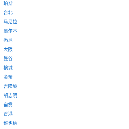
珀斯
台北
马尼拉
墨尔本
悉尼
大阪
曼谷
槟城
金奈
吉隆坡
胡志明
宿雾
香港
维也纳