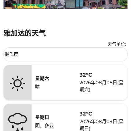
雅加达的天气
天气单位
:
Weather unit option 摄氏度 Selected
摄氏度
keyboard_arrow_down
32°C
星期六
2026年08月08日(星
晴
期六)
32°C
星期日
2026年08月09日(星
阴，多云
期日)