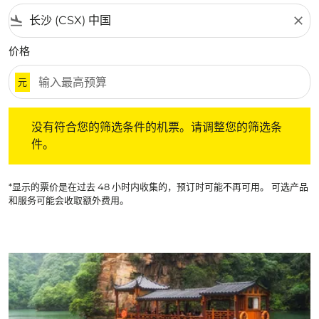
flight_land
close
价格
元
没有符合您的筛选条件的机票。请调整您的筛选条件。
没有符合您的筛选条件的机票。请调整您的筛选条
件。
*显示的票价是在过去 48 小时内收集的，预订时可能不再可用。 可选产品
和服务可能会收取额外费用。