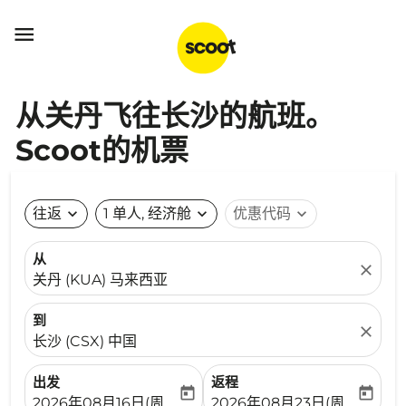

从关丹飞往长沙的航班。
Scoot的机票
往返
expand_more
1 单人, 经济舱
expand_more
优惠代码
expand_more
从
close
关丹 (KUA) 马来西亚
到
close
长沙 (CSX) 中国
出发
返程
today
today
fc-booking-departure-date-aria-label
fc-booking-return-date-ari
2026年08月16日(周日)
2026年08月23日(周日)