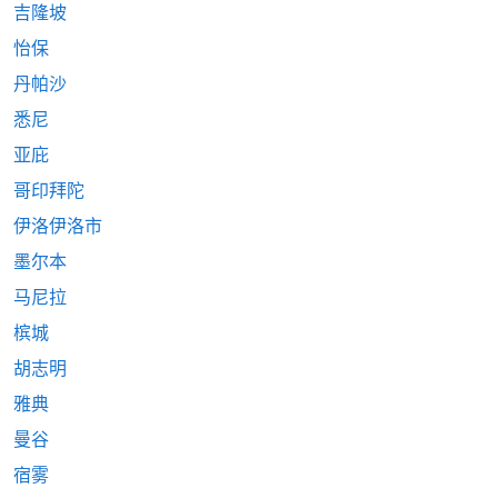
吉隆坡
怡保
丹帕沙
悉尼
亚庇
哥印拜陀
伊洛伊洛市
墨尔本
马尼拉
槟城
胡志明
雅典
曼谷
宿雾