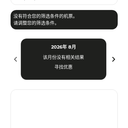
没有符合您的筛选条件的机票。
请调整您的筛选条件。
2026年 8月
chevron_left
chevron_right
该月份没有相关结果
寻找优惠
Displaying fares for 八月-2026
KUA–CSX: cmp-view-offers-disclaimer. 寻找优惠
KUA–CSX: cmp-view-offers-disclaimer. 寻找优惠
KUA–CSX: cmp-view-offers-disclaimer. 寻
KUA–CSX: cmp-view-offers-disclaimer
KUA–CSX: cmp-view-offers-discla
KUA–CSX: cmp-view-offers-di
KUA–CSX: cmp-view-offer
KUA–CSX: cmp-view-of
KUA–CSX: cmp-vie
KUA–CSX: cmp
KUA–CSX:
KUA–C
K