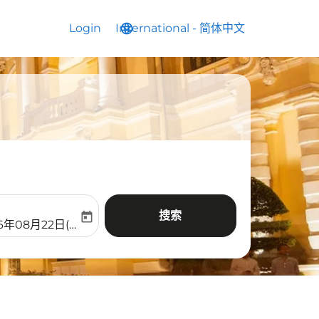
Login
International
language
keyboard_arrow_down
-
简体中文
搜索
today
aria-label
ooking-return-date-aria-label
6年08月22日(周六)