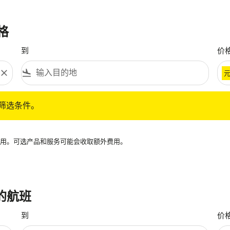
格
到
价
close
flight_land
条件。
筛选条件。
再可用。可选产品和服务可能会收取额外费用。
 的航班
到
价