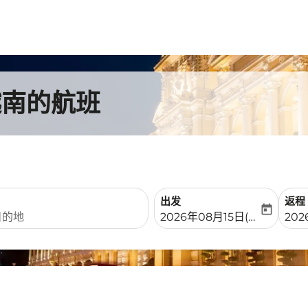
越南的航班
出发
返程
today
fc-booking-departure-date-
fc-b
2026年08月15日(周六)
202