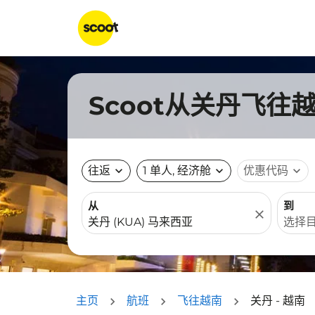
Scoot从关丹飞往
往返
expand_more
1 单人, 经济舱
expand_more
优惠代码
expand_more
从
到
close
主页
航班
飞往越南
关丹 - 越南