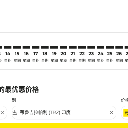
laimer. 寻找优惠
disclaimer. 寻找优惠
ers-disclaimer. 寻找优惠
-offers-disclaimer. 寻找优惠
view-offers-disclaimer. 寻找优惠
cmp-view-offers-disclaimer. 寻找优惠
Z: cmp-view-offers-disclaimer. 寻找优惠
A–TRZ: cmp-view-offers-disclaimer. 寻找优惠
KUA–TRZ: cmp-view-offers-disclaimer. 寻找优惠
KUA–TRZ: cmp-view-offers-disclaimer. 寻找优惠
KUA–TRZ: cmp-view-offers-disclaimer. 寻找优惠
KUA–TRZ: cmp-view-offers-disclaimer. 寻找
KUA–TRZ: cmp-view-offers-disclaimer
KUA–TRZ: cmp-view-offers-disclai
KUA–TRZ: cmp-view-offers-dis
KUA–TRZ: cmp-view-offers
KUA–TRZ: cmp-view-of
KUA–TRZ: cmp-vie
KUA–TRZ: cmp
KUA–TRZ: 
KUA–T
K
3
14
15
16
17
18
19
20
21
22
23
24
25
26
期
星期
星期
星期
星期
星期
星期
星期
星期
星期
星期
星期
星期
星期
班的最优惠价格
到
价
close
flight_land
close
条件。