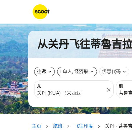
从关丹飞往蒂魯吉拉帕
往返
expand_more
1 单人, 经济舱
expand_more
优惠代码
expand_more
从
到
close
主页
航班
飞往印度
关丹 - 蒂魯