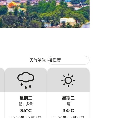
Weather unit option 摄氏度 Selecte
天气单位
:
摄氏度
keyboard_arrow_down
星期二
星期三
阴，多云
晴
34°C
34°C