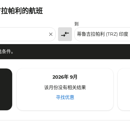
吉拉帕利的航班
条件。
到
compare_arrows
close
选条件。
2026年 9月
该月份没有相关结果
寻找优惠