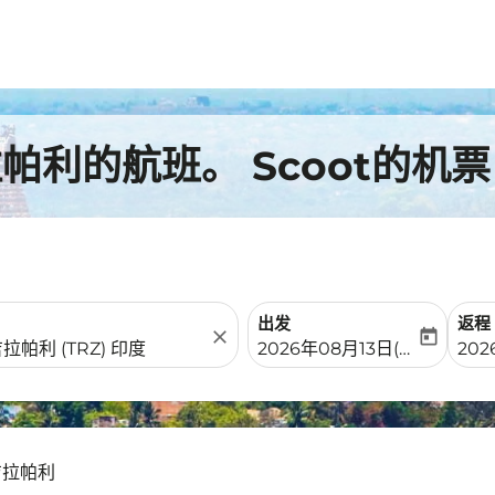
利的航班。 Scoot的机票
出发
返程
close
today
fc-booking-departure-date-
fc-b
2026年08月13日(周四)
20
吉拉帕利