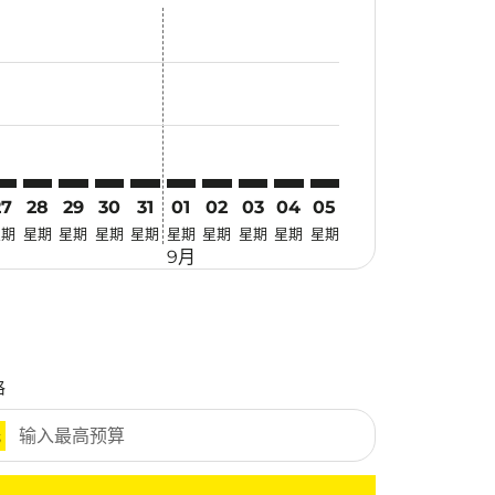
优惠
. 寻找优惠
mer. 寻找优惠
claimer. 寻找优惠
-disclaimer. 寻找优惠
fers-disclaimer. 寻找优惠
w-offers-disclaimer. 寻找优惠
-view-offers-disclaimer. 寻找优惠
cmp-view-offers-disclaimer. 寻找优惠
RZ: cmp-view-offers-disclaimer. 寻找优惠
UA–TRZ: cmp-view-offers-disclaimer. 寻找优惠
KUA–TRZ: cmp-view-offers-disclaimer. 寻找优惠
KUA–TRZ: cmp-view-offers-disclaimer. 寻找优惠
KUA–TRZ: cmp-view-offers-disclaimer. 寻找优惠
KUA–TRZ: cmp-view-offers-disclaimer. 寻
KUA–TRZ: cmp-view-offers-disclaimer
KUA–TRZ: cmp-view-offers-discla
KUA–TRZ: cmp-view-offers-di
KUA–TRZ: cmp-view-offer
KUA–TRZ: cmp-view-o
27
28
29
30
31
01
02
03
04
05
星期
星期
星期
星期
星期
星期
星期
星期
星期
星期
9月
格
元