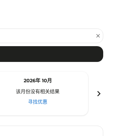
close
2026年 10月
20
chevron_right
该月份没有相关结果
该月份
寻找优惠