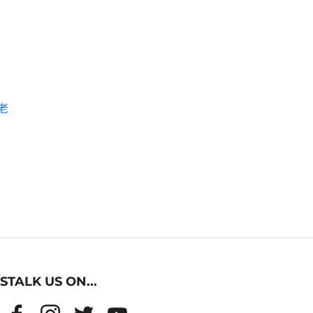
老
STALK US ON...