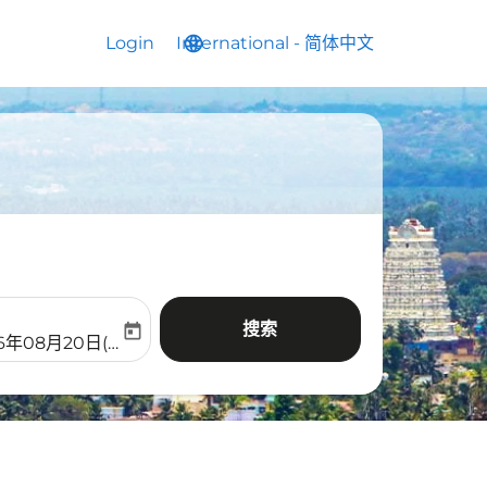
Login
International
language
keyboard_arrow_down
-
简体中文
搜索
today
aria-label
ooking-return-date-aria-label
26年08月20日(周四)