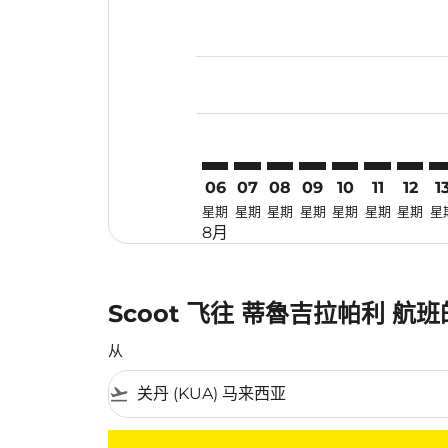
Displaying fares for 八月-2026
KUA–TRZ: cmp-view-offers-disc
KUA–TRZ: cmp-view-offers-
KUA–TRZ: cmp-view-off
KUA–TRZ: cmp-view
KUA–TRZ: cmp-
KUA–TRZ: 
KUA–TR
KU
06
07
08
09
10
11
12
1
星期
星期
星期
星期
星期
星期
星期
星
8月
Scoot 飞往 蒂魯吉拉帕利 航
从
flight_takeoff
没有符合您的筛选条件的机票。请调整您的筛选