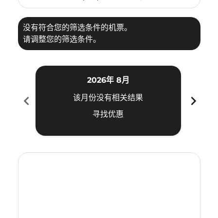
没有符合您的筛选条件的机票。
请调整您的筛选条件。
2026年 8月
chevron_left
chevron_right
该月份没有相关结果
寻找优惠
Displaying fares for 八月-2026
KUA–YIA: cmp-view-offers-disclaimer. 寻找优惠
KUA–YIA: cmp-view-offers-disclaimer. 寻找优惠
KUA–YIA: cmp-view-offers-disclaimer. 寻找
KUA–YIA: cmp-view-offers-disclaimer
KUA–YIA: cmp-view-offers-discla
KUA–YIA: cmp-view-offers-di
KUA–YIA: cmp-view-offers
KUA–YIA: cmp-view-of
KUA–YIA: cmp-vie
KUA–YIA: cmp
KUA–YIA:
KUA–Y
K