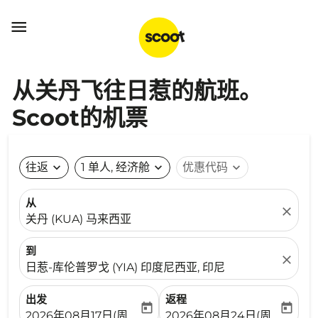

从关丹飞往日惹的航班。
Scoot的机票
往返
expand_more
1 单人, 经济舱
expand_more
优惠代码
expand_more
从
close
关丹 (KUA) 马来西亚
到
close
日惹-库伦普罗戈 (YIA) 印度尼西亚, 印尼
出发
返程
today
today
fc-booking-departure-date-aria-label
fc-booking-return-date-ari
2026年08月17日(周一)
2026年08月24日(周一)