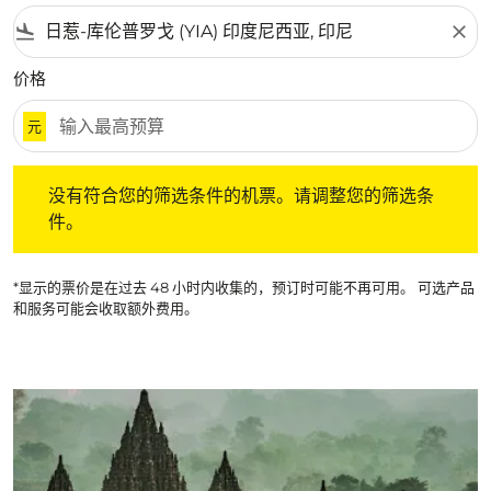
flight_land
close
价格
元
没有符合您的筛选条件的机票。请调整您的筛选条件。
没有符合您的筛选条件的机票。请调整您的筛选条
件。
*显示的票价是在过去 48 小时内收集的，预订时可能不再可用。 可选产品
和服务可能会收取额外费用。