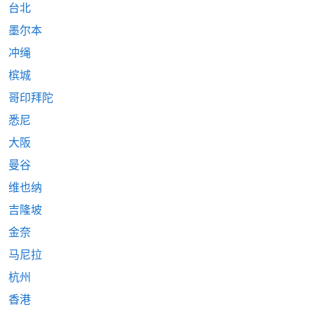
台北
墨尔本
冲绳
槟城
哥印拜陀
悉尼
大阪
曼谷
维也纳
吉隆坡
金奈
马尼拉
杭州
香港