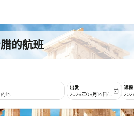
希腊的航班
出发
返程
today
fc-booking-departure-date-
fc-b
2026年08月14日(周五)
202