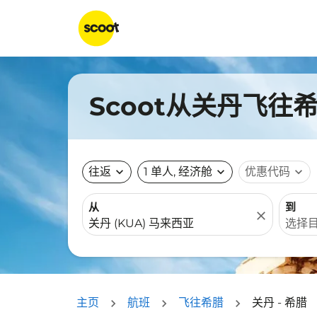
Scoot从关丹飞往
往返
expand_more
1 单人, 经济舱
expand_more
优惠代码
expand_more
从
到
close
主页
航班
飞往希腊
关丹 - 希腊