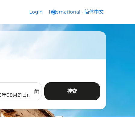
Login
International
language
keyboard_arrow_down
-
简体中文
搜索
today
aria-label
ooking-return-date-aria-label
6年08月21日(周五)