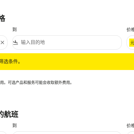
格
到
价
close
flight_land
条件。
筛选条件。
再可用。可选产品和服务可能会收取额外费用。
 的航班
到
价