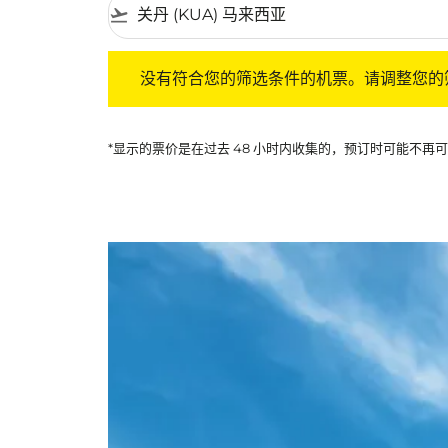
flight_takeoff
没有符合您的筛选条件的机票。请调整您的筛选
没有符合您的筛选条件的机票。请调整您的
*显示的票价是在过去 48 小时内收集的，预订时可能不再