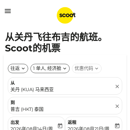

从关丹飞往布吉的航班。
Scoot的机票
往返
expand_more
1 单人, 经济舱
expand_more
优惠代码
expand_more
从
close
关丹 (KUA) 马来西亚
到
close
普吉 (HKT) 泰国
出发
返程
today
today
fc-booking-departure-date-aria-label
fc-booking-return-date-ari
2026年08月14日(周五)
2026年08月21日(周五)