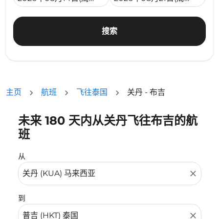
搜索
主页
航班
飞往泰国
关丹 - 布吉
未来 180 天内从关丹飞往布吉的航
没有符合您的筛选条件的机票。请调整您的筛选条件。
班
从
close
到
close