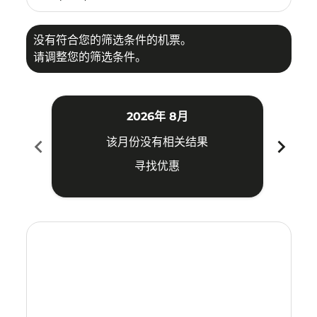
没有符合您的筛选条件的机票。
请调整您的筛选条件。
2026年 8月
chevron_left
chevron_right
该月份没有相关结果
寻找优惠
Displaying fares for 八月-2026
KUA–HKT: cmp-view-offers-disclaimer. 寻找优惠
KUA–HKT: cmp-view-offers-disclaimer. 寻找优惠
KUA–HKT: cmp-view-offers-disclaimer. 寻
KUA–HKT: cmp-view-offers-disclaime
KUA–HKT: cmp-view-offers-discla
KUA–HKT: cmp-view-offers-di
KUA–HKT: cmp-view-offer
KUA–HKT: cmp-view-o
KUA–HKT: cmp-vie
KUA–HKT: cmp
KUA–HKT:
KUA–H
K