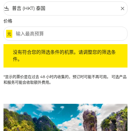
flight_land
close
价格
元
没有符合您的筛选条件的机票。请调整您的筛选条件。
没有符合您的筛选条件的机票。请调整您的筛选条
件。
*显示的票价是在过去 48 小时内收集的，预订时可能不再可用。 可选产品
和服务可能会收取额外费用。