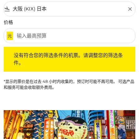
flight_land
close
价格
元
没有符合您的筛选条件的机票。请调整您的筛选条件。
没有符合您的筛选条件的机票。请调整您的筛选条
件。
*显示的票价是在过去 48 小时内收集的，预订时可能不再可用。 可选产品
和服务可能会收取额外费用。