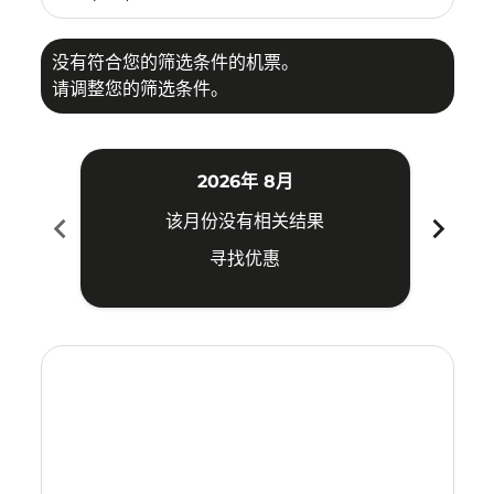
没有符合您的筛选条件的机票。
请调整您的筛选条件。
2026年 8月
chevron_left
chevron_right
该月份没有相关结果
寻找优惠
Displaying fares for 八月-2026
KUA–KIX: cmp-view-offers-disclaimer. 寻找优惠
KUA–KIX: cmp-view-offers-disclaimer. 寻找优惠
KUA–KIX: cmp-view-offers-disclaimer. 寻找
KUA–KIX: cmp-view-offers-disclaimer
KUA–KIX: cmp-view-offers-discla
KUA–KIX: cmp-view-offers-di
KUA–KIX: cmp-view-offers
KUA–KIX: cmp-view-of
KUA–KIX: cmp-vie
KUA–KIX: cmp
KUA–KIX:
KUA–K
K