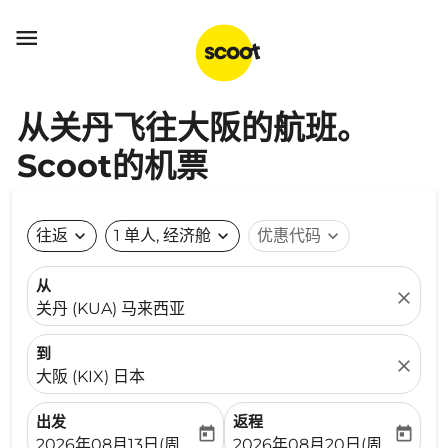

从关丹飞往大阪的航班。
Scoot的机票
往返
expand_more
1 单人, 经济舱
expand_more
优惠代码
expand_more
从
close
关丹 (KUA) 马来西亚
到
close
大阪 (KIX) 日本
出发
返程
today
today
fc-booking-departure-date-aria-label
fc-booking-return-date-ari
2026年08月13日(周四)
2026年08月20日(周四)