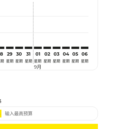
优惠
 寻找优惠
mer. 寻找优惠
claimer. 寻找优惠
-disclaimer. 寻找优惠
fers-disclaimer. 寻找优惠
w-offers-disclaimer. 寻找优惠
view-offers-disclaimer. 寻找优惠
cmp-view-offers-disclaimer. 寻找优惠
ED: cmp-view-offers-disclaimer. 寻找优惠
UA–JED: cmp-view-offers-disclaimer. 寻找优惠
KUA–JED: cmp-view-offers-disclaimer. 寻找优惠
KUA–JED: cmp-view-offers-disclaimer. 寻找优惠
KUA–JED: cmp-view-offers-disclaimer. 寻找优惠
KUA–JED: cmp-view-offers-disclaimer. 寻找
KUA–JED: cmp-view-offers-disclaimer
KUA–JED: cmp-view-offers-discla
KUA–JED: cmp-view-offers-di
KUA–JED: cmp-view-offer
KUA–JED: cmp-view-o
28
29
30
31
01
02
03
04
05
06
星期
星期
星期
星期
星期
星期
星期
星期
星期
星期
9月
格
元