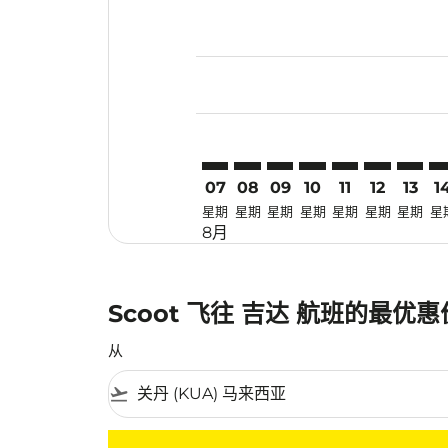
Displaying fares for 八月-2026
KUA–JED: cmp-view-offers-disc
KUA–JED: cmp-view-offers-
KUA–JED: cmp-view-off
KUA–JED: cmp-view
KUA–JED: cmp-
KUA–JED: 
KUA–JE
KU
07
08
09
10
11
12
13
1
星期
星期
星期
星期
星期
星期
星期
星
8月
Scoot 飞往 吉达 航班的最优
从
flight_takeoff
没有符合您的筛选条件的机票。请调整您的筛选