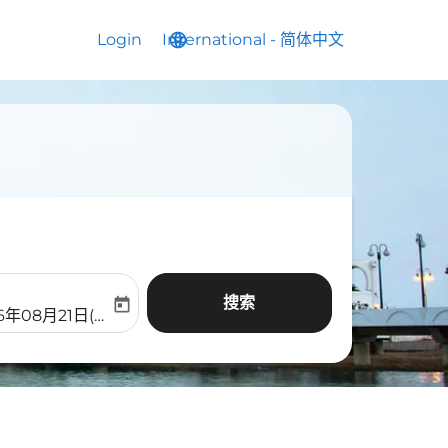
Login
International
language
keyboard_arrow_down
-
简体中文
搜索
today
aria-label
ooking-return-date-aria-label
6年08月21日(周五)