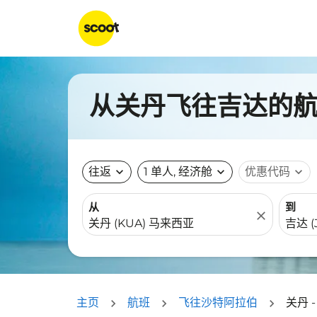
从关丹飞往吉达的航班
往返
expand_more
1 单人, 经济舱
expand_more
优惠代码
expand_more
从
到
close
主页
航班
飞往沙特阿拉伯
关丹 