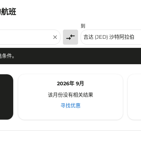
的航班
条件。
到
compare_arrows
close
选条件。
2026年 9月
该月份没有相关结果
寻找优惠