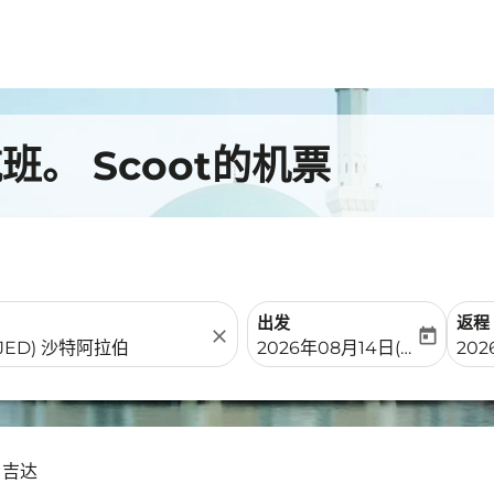
。 Scoot的机票
出发
返程
close
today
fc-booking-departure-date-
fc-b
2026年08月14日(周五)
202
- 吉达