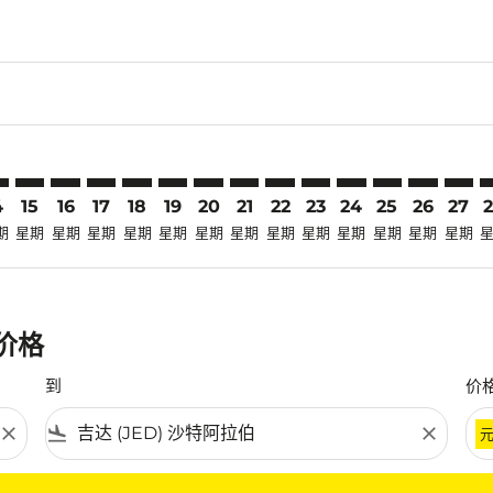
laimer. 寻找优惠
disclaimer. 寻找优惠
ers-disclaimer. 寻找优惠
-offers-disclaimer. 寻找优惠
view-offers-disclaimer. 寻找优惠
cmp-view-offers-disclaimer. 寻找优惠
D: cmp-view-offers-disclaimer. 寻找优惠
A–JED: cmp-view-offers-disclaimer. 寻找优惠
KUA–JED: cmp-view-offers-disclaimer. 寻找优惠
KUA–JED: cmp-view-offers-disclaimer. 寻找优惠
KUA–JED: cmp-view-offers-disclaimer. 寻找优惠
KUA–JED: cmp-view-offers-disclaimer. 寻找
KUA–JED: cmp-view-offers-disclaimer.
KUA–JED: cmp-view-offers-disclai
KUA–JED: cmp-view-offers-dis
KUA–JED: cmp-view-offers
KUA–JED: cmp-view-of
KUA–JED: cmp-vie
KUA–JED: cmp-
KUA–JED: 
KUA–J
K
4
15
16
17
18
19
20
21
22
23
24
25
26
27
期
星期
星期
星期
星期
星期
星期
星期
星期
星期
星期
星期
星期
星期
惠价格
到
价
close
flight_land
close
条件。