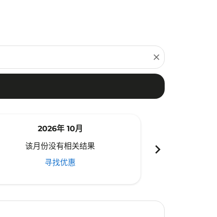
close
2026年 10月
20
chevron_right
该月份没有相关结果
该月份
寻找优惠