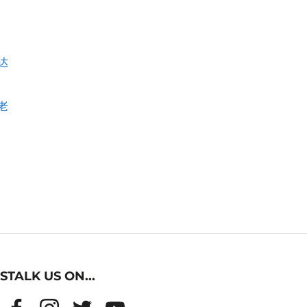
达
老
STALK US ON...