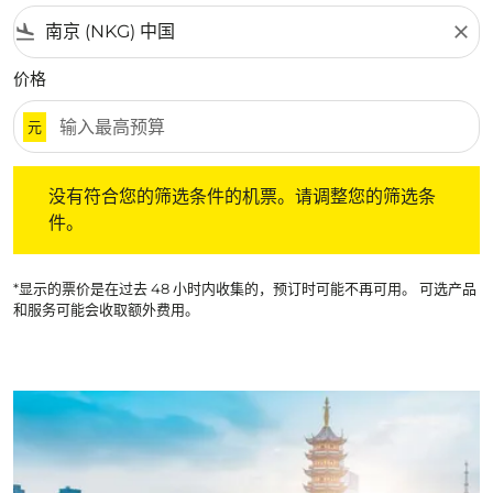
flight_land
close
价格
元
没有符合您的筛选条件的机票。请调整您的筛选条件。
没有符合您的筛选条件的机票。请调整您的筛选条
件。
*显示的票价是在过去 48 小时内收集的，预订时可能不再可用。 可选产品
和服务可能会收取额外费用。