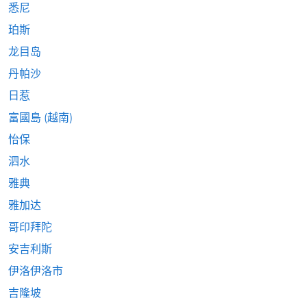
悉尼
珀斯
龙目岛
丹帕沙
日惹
富國島 (越南)
怡保
泗水
雅典
雅加达
哥印拜陀
安吉利斯
伊洛伊洛市
吉隆坡