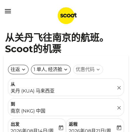

从关丹飞往南京的航班。
Scoot的机票
往返
expand_more
1 单人, 经济舱
expand_more
优惠代码
expand_more
从
close
关丹 (KUA) 马来西亚
到
close
南京 (NKG) 中国
出发
返程
today
today
fc-booking-departure-date-aria-label
fc-booking-return-date-ari
2026年08月14日(周五)
2026年08月21日(周五)