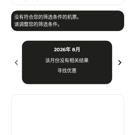
没有符合您的筛选条件的机票。
请调整您的筛选条件。
2026年 8月
chevron_left
chevron_right
该月份没有相关结果
寻找优惠
Displaying fares for 八月-2026
KUA–NKG: cmp-view-offers-disclaimer. 寻找优惠
KUA–NKG: cmp-view-offers-disclaimer. 寻找优惠
KUA–NKG: cmp-view-offers-disclaimer. 寻
KUA–NKG: cmp-view-offers-disclaime
KUA–NKG: cmp-view-offers-discl
KUA–NKG: cmp-view-offers-di
KUA–NKG: cmp-view-offer
KUA–NKG: cmp-view-o
KUA–NKG: cmp-vie
KUA–NKG: cmp
KUA–NKG:
KUA–N
K