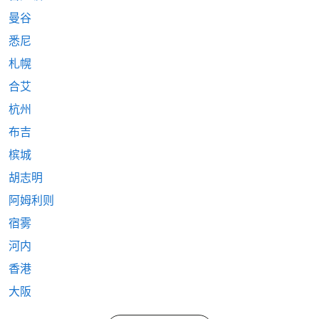
曼谷
悉尼
札幌
合艾
杭州
布吉
槟城
胡志明
阿姆利则
宿雾
河内
香港
大阪