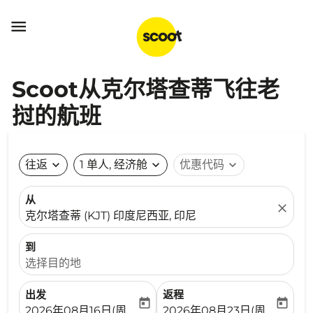

Scoot从克尔塔查蒂飞往老
挝的航班
往返
expand_more
1 单人, 经济舱
expand_more
优惠代码
expand_more
从
close
克尔塔查蒂 (KJT) 印度尼西亚, 印尼
到
选择目的地
出发
返程
today
today
fc-booking-departure-date-aria-label
fc-booking-return-date-ari
2026年08月16日(周日)
2026年08月23日(周日)