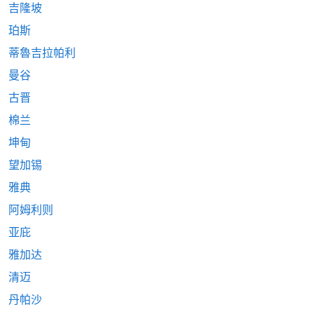
吉隆坡
珀斯
蒂魯吉拉帕利
曼谷
古晋
棉兰
坤甸
望加锡
雅典
阿姆利则
亚庇
雅加达
清迈
丹帕沙