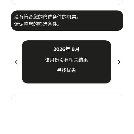
没有符合您的筛选条件的机票。
请调整您的筛选条件。
2026年 8月
chevron_left
chevron_right
该月份没有相关结果
寻找优惠
Displaying fares for 八月-2026
KJT–SWA: cmp-view-offers-disclaimer. 寻找优惠
KJT–SWA: cmp-view-offers-disclaimer. 寻找优惠
KJT–SWA: cmp-view-offers-disclaimer. 寻找
KJT–SWA: cmp-view-offers-disclaimer
KJT–SWA: cmp-view-offers-discla
KJT–SWA: cmp-view-offers-di
KJT–SWA: cmp-view-offers
KJT–SWA: cmp-view-of
KJT–SWA: cmp-vie
KJT–SWA: cmp
KJT–SWA:
KJT–S
K