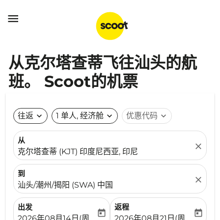

从克尔塔查蒂飞往汕头的航
班。 Scoot的机票
往返
expand_more
1 单人, 经济舱
expand_more
优惠代码
expand_more
从
close
克尔塔查蒂 (KJT) 印度尼西亚, 印尼
到
close
汕头/潮州/揭阳 (SWA) 中国
出发
返程
today
today
fc-booking-departure-date-aria-label
fc-booking-return-date-ari
2026年08月14日(周五)
2026年08月21日(周五)