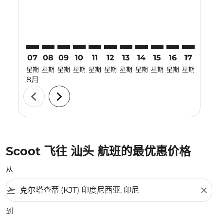
07
08
09
10
11
12
13
14
15
16
17
18
星期
星期
星期
星期
星期
星期
星期
星期
星期
星期
星期
星期
8月
chevron_left
chevron_right
Scoot 飞往 汕头 航班的最优惠价格
从
flight_takeoff
close
到