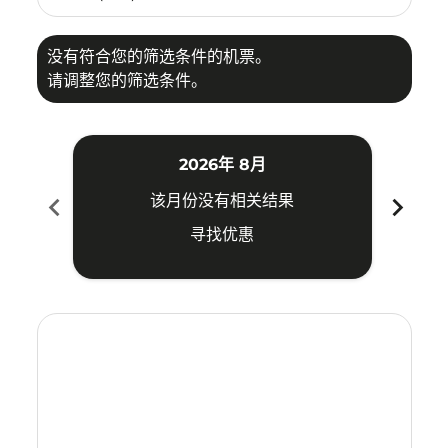
没有符合您的筛选条件的机票。
请调整您的筛选条件。
2026年 8月
chevron_left
chevron_right
该月份没有相关结果
寻找优惠
Displaying fares for 八月-2026
KJT–SIN: cmp-view-offers-disclaimer. 寻找优惠
KJT–SIN: cmp-view-offers-disclaimer. 寻找优惠
KJT–SIN: cmp-view-offers-disclaimer. 寻找优
KJT–SIN: cmp-view-offers-disclaimer.
KJT–SIN: cmp-view-offers-disclai
KJT–SIN: cmp-view-offers-dis
KJT–SIN: cmp-view-offers
KJT–SIN: cmp-view-of
KJT–SIN: cmp-vie
KJT–SIN: cmp-
KJT–SIN: 
KJT–S
K