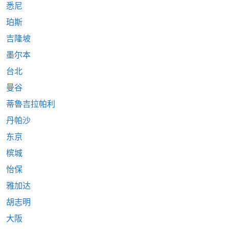
悉尼
珀斯
吉隆坡
墨尔本
台北
曼谷
蒂魯吉拉帕利
丹帕沙
东京
槟城
怡保
雅加达
胡志明
大阪