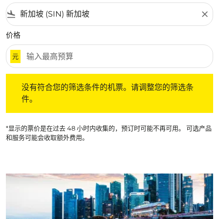
flight_land
close
价格
元
没有符合您的筛选条件的机票。请调整您的筛选条件。
没有符合您的筛选条件的机票。请调整您的筛选条
件。
*显示的票价是在过去 48 小时内收集的，预订时可能不再可用。 可选产品
和服务可能会收取额外费用。