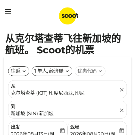

从克尔塔查蒂飞往新加坡的
航班。 Scoot的机票
往返
expand_more
1 单人, 经济舱
expand_more
优惠代码
expand_more
从
close
克尔塔查蒂 (KJT) 印度尼西亚, 印尼
到
close
新加坡 (SIN) 新加坡
出发
返程
today
today
fc-booking-departure-date-aria-label
fc-booking-return-date-ari
2026年08月13日(周四)
2026年08月20日(周四)