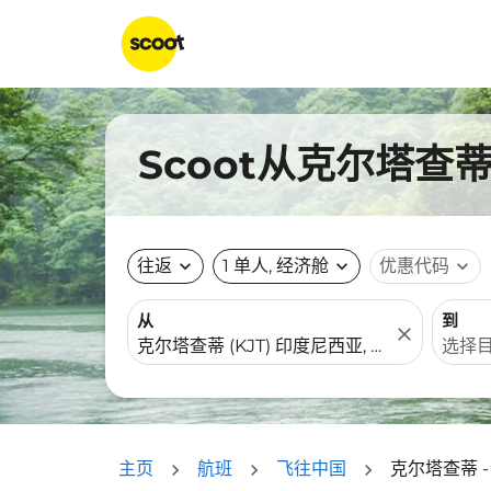
Scoot从克尔塔查
往返
expand_more
1 单人, 经济舱
expand_more
优惠代码
expand_more
从
到
close
主页
航班
飞往中国
克尔塔查蒂 -