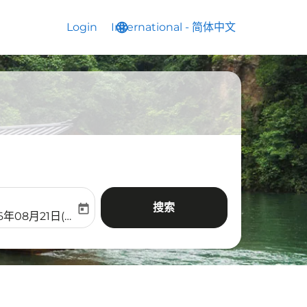
Login
International
language
keyboard_arrow_down
-
简体中文
搜索
today
aria-label
ooking-return-date-aria-label
6年08月21日(周五)