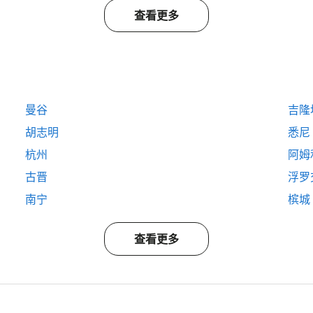
查看更多
曼谷
吉隆
胡志明
悉尼
杭州
阿姆
古晋
浮罗
南宁
槟城
查看更多