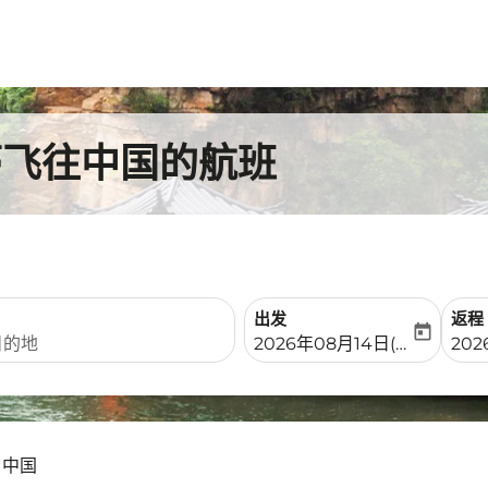
蒂飞往中国的航班
出发
返程
today
fc-booking-departure-date-
fc-b
2026年08月14日(周五)
202
 中国