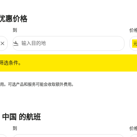
最优惠价格
到
价
close
flight_land
条件。
筛选条件。
再可用。可选产品和服务可能会收取额外费用。
往 中国 的航班
到
价