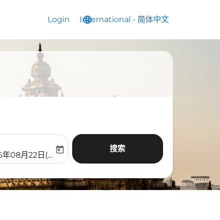
Login
International
language
keyboard_arrow_down
-
简体中文
搜索
today
aria-label
ooking-return-date-aria-label
6年08月22日(周六)