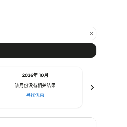
close
2026年 10月
20
chevron_right
该月份没有相关结果
该月份
寻找优惠