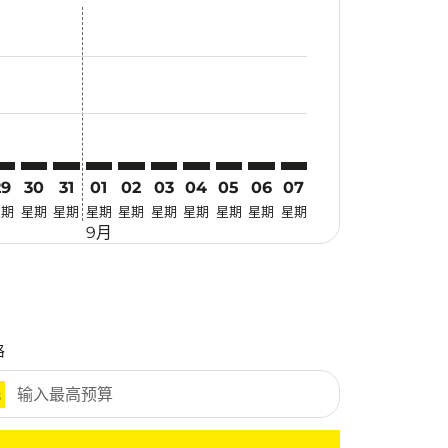
优惠
. 寻找优惠
imer. 寻找优惠
claimer. 寻找优惠
-disclaimer. 寻找优惠
fers-disclaimer. 寻找优惠
w-offers-disclaimer. 寻找优惠
-view-offers-disclaimer. 寻找优惠
cmp-view-offers-disclaimer. 寻找优惠
AA: cmp-view-offers-disclaimer. 寻找优惠
LO–MAA: cmp-view-offers-disclaimer. 寻找优惠
ILO–MAA: cmp-view-offers-disclaimer. 寻找优惠
ILO–MAA: cmp-view-offers-disclaimer. 寻找优惠
ILO–MAA: cmp-view-offers-disclaimer. 寻找优惠
ILO–MAA: cmp-view-offers-disclaimer. 寻
ILO–MAA: cmp-view-offers-disclaime
ILO–MAA: cmp-view-offers-discla
ILO–MAA: cmp-view-offers-di
ILO–MAA: cmp-view-offer
ILO–MAA: cmp-view-o
29
30
31
01
02
03
04
05
06
07
星期
星期
星期
星期
星期
星期
星期
星期
星期
星期
9月
格
元