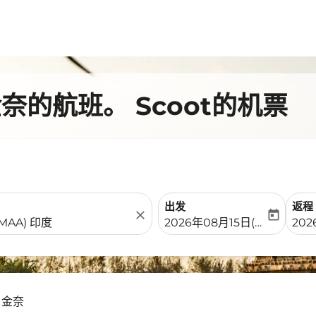
的航班。 Scoot的机票
出发
返程
close
today
fc-booking-departure-date-
fc-b
2026年08月15日(周六)
202
 金奈