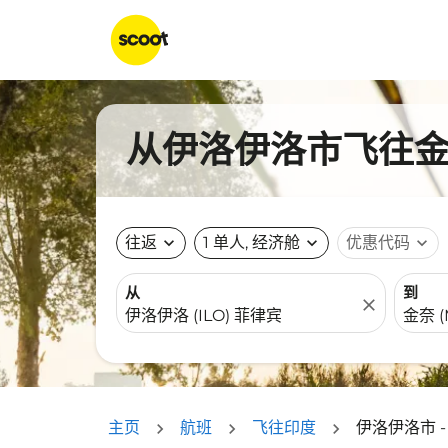
从伊洛伊洛市飞往金奈
往返
expand_more
1 单人, 经济舱
expand_more
优惠代码
expand_more
从
到
close
主页
航班
飞往印度
伊洛伊洛市 -