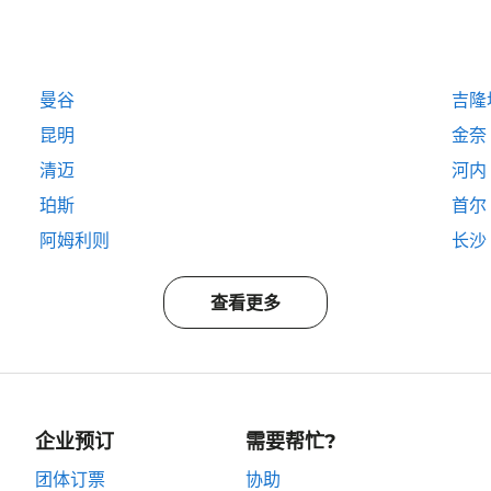
曼谷
吉隆
昆明
金奈
清迈
河内
珀斯
首尔
阿姆利则
长沙
查看更多
企业预订
需要帮忙?
团体订票
协助