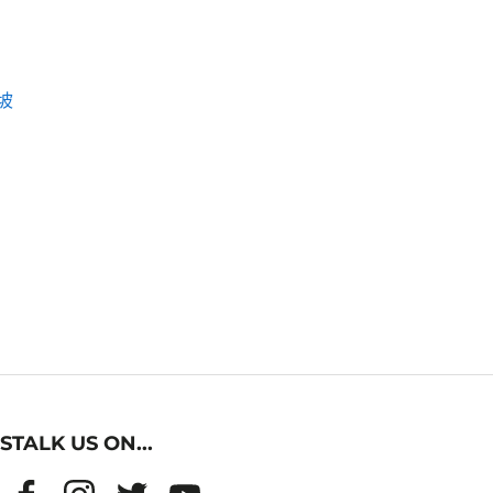
坡
STALK US ON...