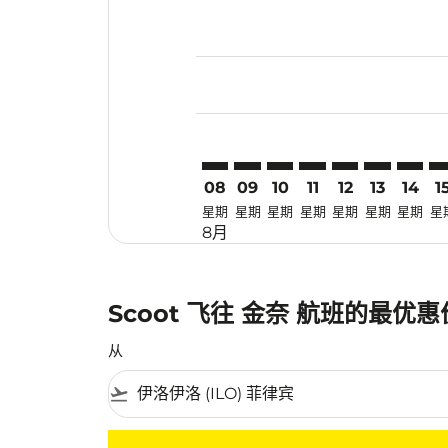
Displaying fares for 八月-2026
ILO–MAA: cmp-view-offers-dis
ILO–MAA: cmp-view-offers-
ILO–MAA: cmp-view-off
ILO–MAA: cmp-view
ILO–MAA: cmp-
ILO–MAA: 
ILO–MA
IL
08
09
10
11
12
13
14
1
星期
星期
星期
星期
星期
星期
星期
星
8月
Scoot 飞往 金奈 航班的最优
从
flight_takeoff
没有符合您的筛选条件的机票。请调整您的筛选