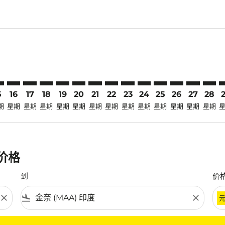
claimer. 寻找优惠
disclaimer. 寻找优惠
ers-disclaimer. 寻找优惠
-offers-disclaimer. 寻找优惠
view-offers-disclaimer. 寻找优惠
cmp-view-offers-disclaimer. 寻找优惠
A: cmp-view-offers-disclaimer. 寻找优惠
O–MAA: cmp-view-offers-disclaimer. 寻找优惠
ILO–MAA: cmp-view-offers-disclaimer. 寻找优惠
ILO–MAA: cmp-view-offers-disclaimer. 寻找优惠
ILO–MAA: cmp-view-offers-disclaimer. 寻找优惠
ILO–MAA: cmp-view-offers-disclaimer. 寻找
ILO–MAA: cmp-view-offers-disclaimer
ILO–MAA: cmp-view-offers-discla
ILO–MAA: cmp-view-offers-dis
ILO–MAA: cmp-view-offers
ILO–MAA: cmp-view-of
ILO–MAA: cmp-vie
ILO–MAA: cmp
ILO–MAA: 
ILO–M
I
5
16
17
18
19
20
21
22
23
24
25
26
27
28
期
星期
星期
星期
星期
星期
星期
星期
星期
星期
星期
星期
星期
星期
惠价格
到
价
close
flight_land
close
条件。