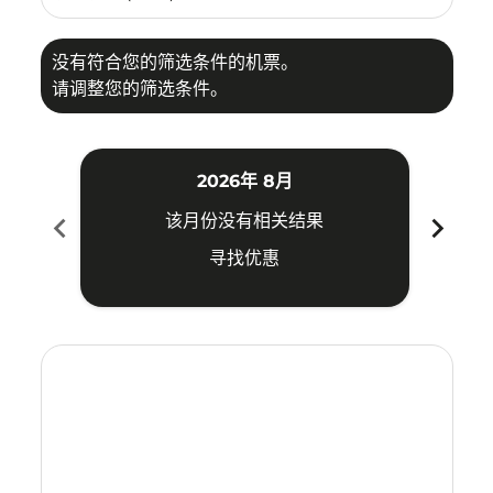
没有符合您的筛选条件的机票。
请调整您的筛选条件。
2026年 8月
chevron_left
chevron_right
该月份没有相关结果
寻找优惠
Displaying fares for 八月-2026
ILO–SGN: cmp-view-offers-disclaimer. 寻找优惠
ILO–SGN: cmp-view-offers-disclaimer. 寻找优惠
ILO–SGN: cmp-view-offers-disclaimer. 寻
ILO–SGN: cmp-view-offers-disclaimer
ILO–SGN: cmp-view-offers-discla
ILO–SGN: cmp-view-offers-di
ILO–SGN: cmp-view-offer
ILO–SGN: cmp-view-of
ILO–SGN: cmp-vie
ILO–SGN: cmp
ILO–SGN:
ILO–S
I