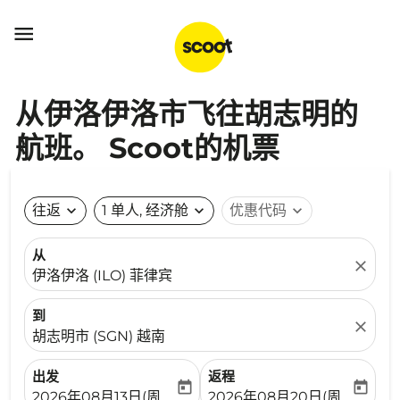

从伊洛伊洛市飞往胡志明的
航班。 Scoot的机票
往返
expand_more
1 单人, 经济舱
expand_more
优惠代码
expand_more
从
close
伊洛伊洛 (ILO) 菲律宾
到
close
胡志明市 (SGN) 越南
出发
返程
today
today
fc-booking-departure-date-aria-label
fc-booking-return-date-ari
2026年08月13日(周四)
2026年08月20日(周四)