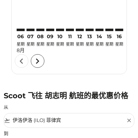
06
07
08
09
10
11
12
13
14
15
16
17
星期
星期
星期
星期
星期
星期
星期
星期
星期
星期
星期
星期
8月
chevron_left
chevron_right
Scoot 飞往 胡志明 航班的最优惠价格
从
flight_takeoff
close
到