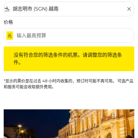
flight_land
close
价格
元
没有符合您的筛选条件的机票。请调整您的筛选条件。
没有符合您的筛选条件的机票。请调整您的筛选条
件。
*显示的票价是在过去 48 小时内收集的，预订时可能不再可用。 可选产品
和服务可能会收取额外费用。