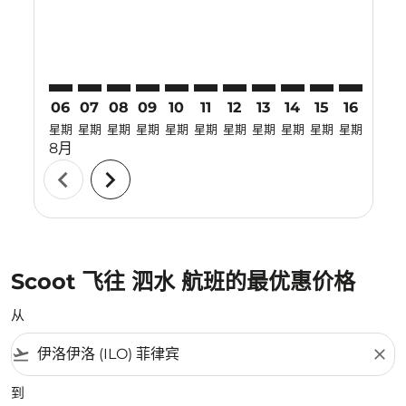
06
07
08
09
10
11
12
13
14
15
16
17
星期
星期
星期
星期
星期
星期
星期
星期
星期
星期
星期
星期
8月
chevron_left
chevron_right
Scoot 飞往 泗水 航班的最优惠价格
从
flight_takeoff
close
到