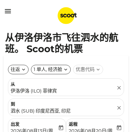

从伊洛伊洛市飞往泗水的航
班。 Scoot的机票
往返
expand_more
1 单人, 经济舱
expand_more
优惠代码
expand_more
从
close
伊洛伊洛 (ILO) 菲律宾
到
close
泗水 (SUB) 印度尼西亚, 印尼
出发
返程
today
today
fc-booking-departure-date-aria-label
fc-booking-return-date-ari
2026年08月13日(周四)
2026年08月20日(周四)