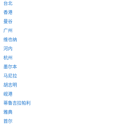
台北
香港
曼谷
广州
维也纳
河内
杭州
墨尔本
马尼拉
胡志明
岘港
蒂魯吉拉帕利
雅典
首尔