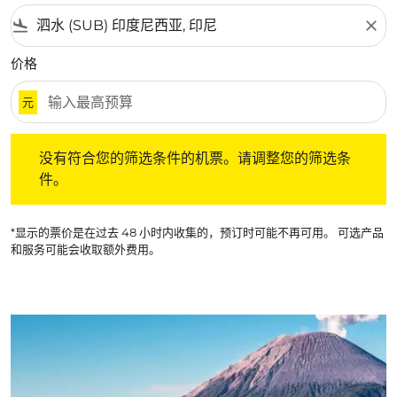
flight_land
close
价格
元
没有符合您的筛选条件的机票。请调整您的筛选条件。
没有符合您的筛选条件的机票。请调整您的筛选条
件。
*显示的票价是在过去 48 小时内收集的，预订时可能不再可用。 可选产品
和服务可能会收取额外费用。