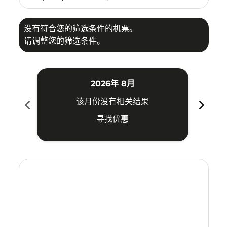
没有符合您的筛选条件的机票。
请调整您的筛选条件。
2026年 8月
chevron_left
chevron_right
该月份没有相关结果
寻找优惠
Displaying fares for 八月-2026
ILO–SUB: cmp-view-offers-disclaimer. 寻找优惠
ILO–SUB: cmp-view-offers-disclaimer. 寻找优惠
ILO–SUB: cmp-view-offers-disclaimer. 寻找
ILO–SUB: cmp-view-offers-disclaimer
ILO–SUB: cmp-view-offers-discla
ILO–SUB: cmp-view-offers-di
ILO–SUB: cmp-view-offers
ILO–SUB: cmp-view-of
ILO–SUB: cmp-vie
ILO–SUB: cmp
ILO–SUB:
ILO–S
I