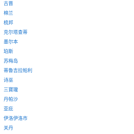
古晋
棉兰
梳邦
克尔塔查蒂
墨尔本
珀斯
苏梅岛
蒂魯吉拉帕利
诗巫
三寶瓏
丹帕沙
亚庇
伊洛伊洛市
关丹