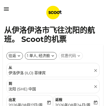

从伊洛伊洛市飞往沈阳的航
班。 Scoot的机票
往返
expand_more
1 单人, 经济舱
expand_more
优惠代码
expand_more
从
close
伊洛伊洛 (ILO) 菲律宾
到
close
沈阳 (SHE) 中国
出发
返程
today
today
fc-booking-departure-date-aria-label
fc-booking-return-date-ari
2026年08月17日(周一)
2026年08月24日(周一)