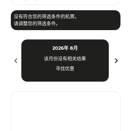
没有符合您的筛选条件的机票。
请调整您的筛选条件。
2026年 8月
chevron_left
chevron_right
该月份没有相关结果
寻找优惠
Displaying fares for 八月-2026
ILO–SHE: cmp-view-offers-disclaimer. 寻找优惠
ILO–SHE: cmp-view-offers-disclaimer. 寻找优惠
ILO–SHE: cmp-view-offers-disclaimer. 寻找
ILO–SHE: cmp-view-offers-disclaimer
ILO–SHE: cmp-view-offers-discla
ILO–SHE: cmp-view-offers-di
ILO–SHE: cmp-view-offers
ILO–SHE: cmp-view-of
ILO–SHE: cmp-vie
ILO–SHE: cmp
ILO–SHE:
ILO–S
I