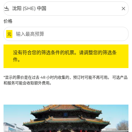
flight_land
close
价格
元
没有符合您的筛选条件的机票。请调整您的筛选条件。
没有符合您的筛选条件的机票。请调整您的筛选条
件。
*显示的票价是在过去 48 小时内收集的，预订时可能不再可用。 可选产品
和服务可能会收取额外费用。