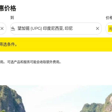
优惠价格
到
价
close
flight_land
close
条件。
筛选条件。
可用。 可选产品和服务可能会收取额外费用。