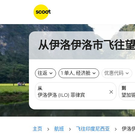
从伊洛伊洛市飞往望加
往返
expand_more
1 单人, 经济舱
expand_more
优惠代码
expand_more
从
到
close
主页
航班
飞往印度尼西亚
伊洛伊