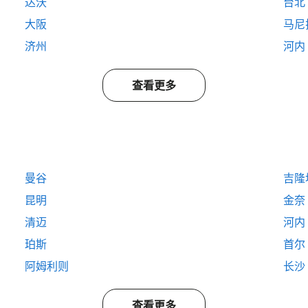
达沃
台北
大阪
马尼
济州
河内
查看更多
曼谷
吉隆
昆明
金奈
清迈
河内
珀斯
首尔
阿姆利则
长沙
查看更多