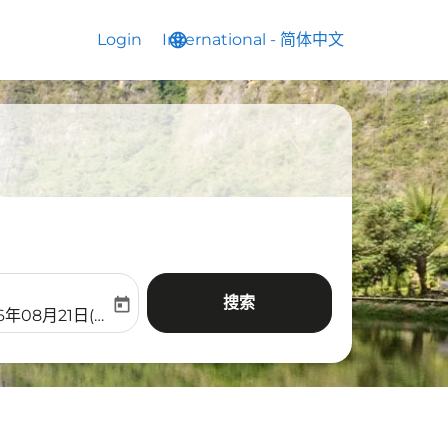
Login
International
language
keyboard_arrow_down
-
简体中文
搜索
today
aria-label
ooking-return-date-aria-label
6年08月21日(周五)