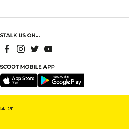
STALK US ON...
SCOOT MOBILE APP
城市出发