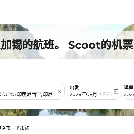
锡的航班。 Scoot的机票
出发
返程
close
today
fc-booking-departure-date-
fc-b
2026年08月14日(周五)
202
洛市 - 望加锡