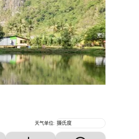
Weather unit option 摄氏度 Selecte
天气单位
:
摄氏度
keyboard_arrow_down