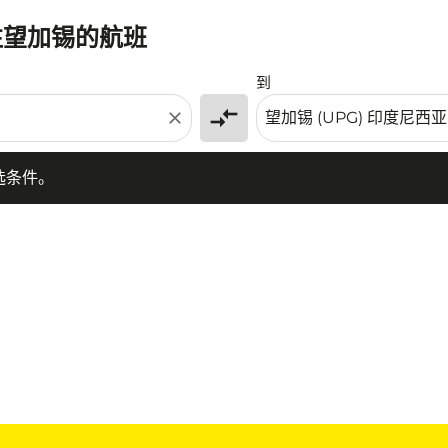
往望加锡的航班
条件。
到
compare_arrows
close
选条件。