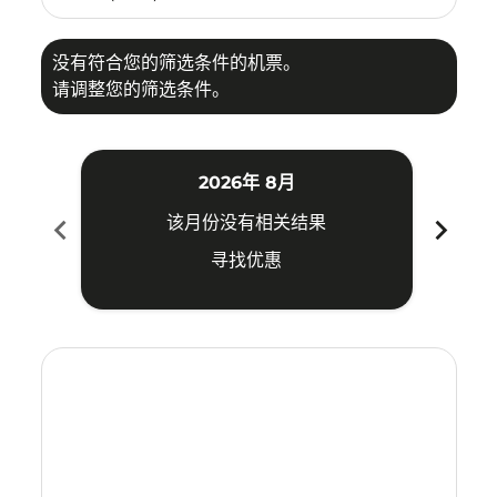
没有符合您的筛选条件的机票。
请调整您的筛选条件。
2026年 8月
chevron_left
chevron_right
该月份没有相关结果
寻找优惠
Displaying fares for 八月-2026
ILO–MEL: cmp-view-offers-disclaimer. 寻找优惠
ILO–MEL: cmp-view-offers-disclaimer. 寻找优惠
ILO–MEL: cmp-view-offers-disclaimer. 寻找
ILO–MEL: cmp-view-offers-disclaimer
ILO–MEL: cmp-view-offers-discla
ILO–MEL: cmp-view-offers-di
ILO–MEL: cmp-view-offer
ILO–MEL: cmp-view-of
ILO–MEL: cmp-vie
ILO–MEL: cmp
ILO–MEL:
ILO–M
I