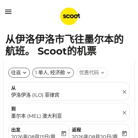

从伊洛伊洛市飞往墨尔本的
航班。 Scoot的机票
往返
expand_more
1 单人, 经济舱
expand_more
优惠代码
expand_more
从
close
伊洛伊洛 (ILO) 菲律宾
到
close
墨尔本 (MEL) 澳大利亚
出发
返程
today
today
fc-booking-departure-date-aria-label
fc-booking-return-date-ari
2026年08月13日(周四)
2026年08月20日(周四)