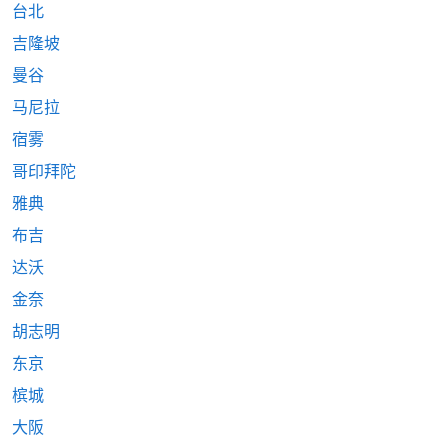
台北
吉隆坡
曼谷
马尼拉
宿雾
哥印拜陀
雅典
布吉
达沃
金奈
胡志明
东京
槟城
大阪