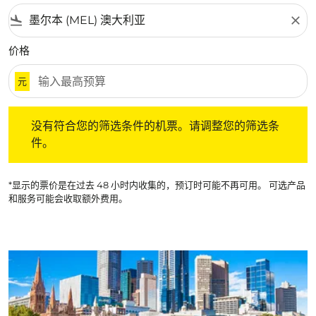
flight_land
close
价格
元
没有符合您的筛选条件的机票。请调整您的筛选条件。
没有符合您的筛选条件的机票。请调整您的筛选条
件。
*显示的票价是在过去 48 小时内收集的，预订时可能不再可用。 可选产品
和服务可能会收取额外费用。