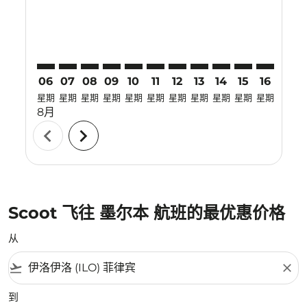
06
07
08
09
10
11
12
13
14
15
16
17
星期
星期
星期
星期
星期
星期
星期
星期
星期
星期
星期
星期
8月
chevron_left
chevron_right
Scoot 飞往 墨尔本 航班的最优惠价格
从
flight_takeoff
close
到