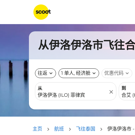
从伊洛伊洛市飞往合艾
往返
expand_more
1 单人, 经济舱
expand_more
优惠代码
expand_more
从
到
close
主页
航班
飞往泰国
伊洛伊洛市 -