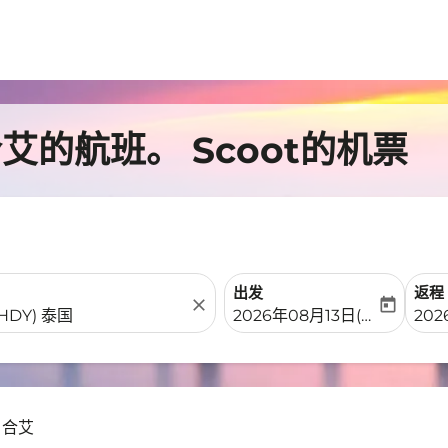
的航班。 Scoot的机票
出发
返程
close
today
fc-booking-departure-date-
fc-b
2026年08月13日(周四)
20
 合艾