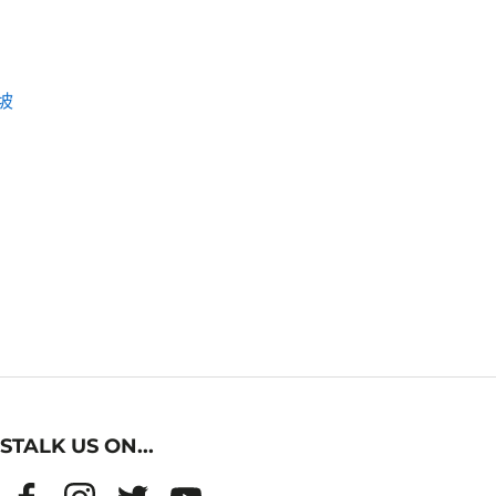
坡
STALK US ON...