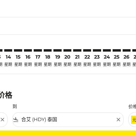
laimer. 寻找优惠
disclaimer. 寻找优惠
ers-disclaimer. 寻找优惠
-offers-disclaimer. 寻找优惠
view-offers-disclaimer. 寻找优惠
cmp-view-offers-disclaimer. 寻找优惠
Y: cmp-view-offers-disclaimer. 寻找优惠
O–HDY: cmp-view-offers-disclaimer. 寻找优惠
ILO–HDY: cmp-view-offers-disclaimer. 寻找优惠
ILO–HDY: cmp-view-offers-disclaimer. 寻找优惠
ILO–HDY: cmp-view-offers-disclaimer. 寻找优惠
ILO–HDY: cmp-view-offers-disclaimer. 寻找
ILO–HDY: cmp-view-offers-disclaimer
ILO–HDY: cmp-view-offers-disclai
ILO–HDY: cmp-view-offers-dis
ILO–HDY: cmp-view-offers
ILO–HDY: cmp-view-of
ILO–HDY: cmp-vie
ILO–HDY: cmp
ILO–HDY: 
ILO–H
I
3
14
15
16
17
18
19
20
21
22
23
24
25
26
期
星期
星期
星期
星期
星期
星期
星期
星期
星期
星期
星期
星期
星期
惠价格
到
价
close
flight_land
close
条件。