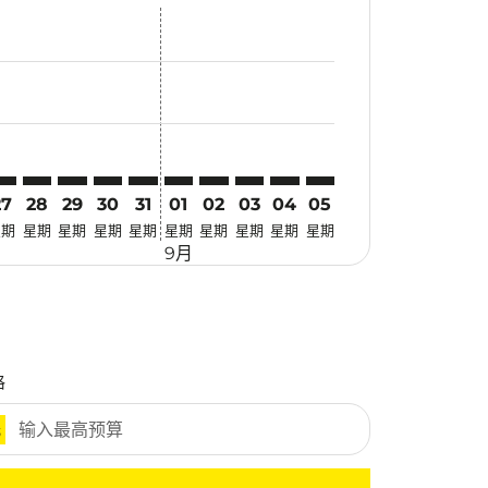
优惠
. 寻找优惠
mer. 寻找优惠
claimer. 寻找优惠
-disclaimer. 寻找优惠
fers-disclaimer. 寻找优惠
w-offers-disclaimer. 寻找优惠
-view-offers-disclaimer. 寻找优惠
cmp-view-offers-disclaimer. 寻找优惠
DY: cmp-view-offers-disclaimer. 寻找优惠
LO–HDY: cmp-view-offers-disclaimer. 寻找优惠
ILO–HDY: cmp-view-offers-disclaimer. 寻找优惠
ILO–HDY: cmp-view-offers-disclaimer. 寻找优惠
ILO–HDY: cmp-view-offers-disclaimer. 寻找优惠
ILO–HDY: cmp-view-offers-disclaimer. 寻
ILO–HDY: cmp-view-offers-disclaimer
ILO–HDY: cmp-view-offers-discla
ILO–HDY: cmp-view-offers-di
ILO–HDY: cmp-view-offer
ILO–HDY: cmp-view-o
27
28
29
30
31
01
02
03
04
05
星期
星期
星期
星期
星期
星期
星期
星期
星期
星期
9月
格
元