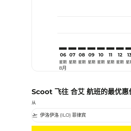
Displaying fares for 八月-2026
ILO–HDY: cmp-view-offers-disc
ILO–HDY: cmp-view-offers-
ILO–HDY: cmp-view-off
ILO–HDY: cmp-view
ILO–HDY: cmp-
ILO–HDY: 
ILO–HD
IL
06
07
08
09
10
11
12
1
星期
星期
星期
星期
星期
星期
星期
星
8月
Scoot 飞往 合艾 航班的最优
从
flight_takeoff
没有符合您的筛选条件的机票。请调整您的筛选