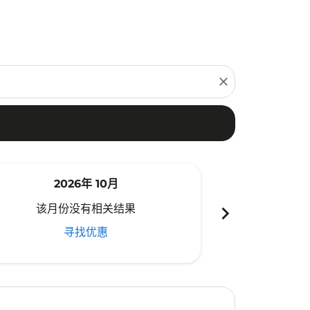
close
2026年 10月
20
chevron_right
该月份没有相关结果
该月份
寻找优惠