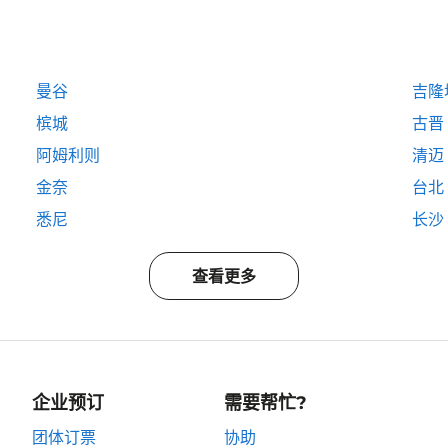
曼谷
吉隆
槟城
古晋
阿姆利则
清迈
金奈
台北
悉尼
长沙
查看更多
企业预订
需要帮忙?
团体订票
协助