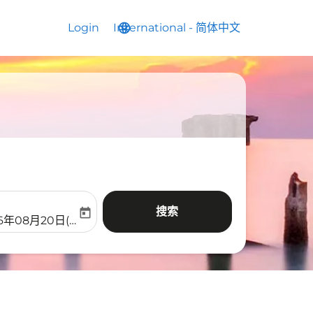
Login
International
language
keyboard_arrow_down
-
简体中文
搜索
today
aria-label
ooking-return-date-aria-label
26年08月20日(周四)