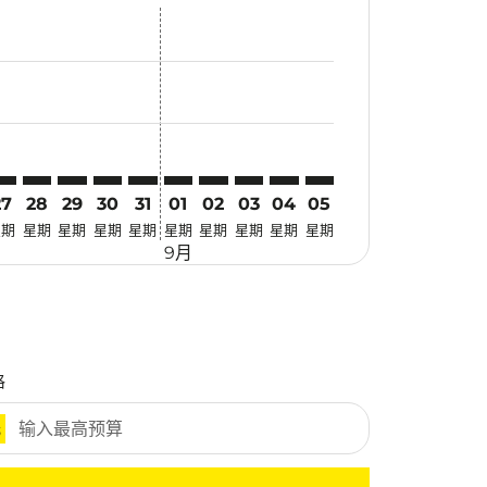
优惠
. 寻找优惠
imer. 寻找优惠
claimer. 寻找优惠
-disclaimer. 寻找优惠
fers-disclaimer. 寻找优惠
w-offers-disclaimer. 寻找优惠
-view-offers-disclaimer. 寻找优惠
cmp-view-offers-disclaimer. 寻找优惠
NL: cmp-view-offers-disclaimer. 寻找优惠
KI–MNL: cmp-view-offers-disclaimer. 寻找优惠
BKI–MNL: cmp-view-offers-disclaimer. 寻找优惠
BKI–MNL: cmp-view-offers-disclaimer. 寻找优惠
BKI–MNL: cmp-view-offers-disclaimer. 寻找优惠
BKI–MNL: cmp-view-offers-disclaimer. 寻
BKI–MNL: cmp-view-offers-disclaime
BKI–MNL: cmp-view-offers-discla
BKI–MNL: cmp-view-offers-di
BKI–MNL: cmp-view-offer
BKI–MNL: cmp-view-o
27
28
29
30
31
01
02
03
04
05
星期
星期
星期
星期
星期
星期
星期
星期
星期
星期
9月
格
元