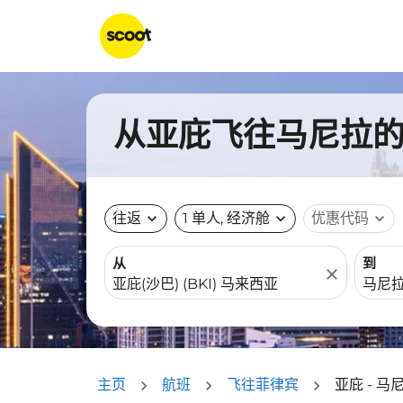
从亚庇飞往马尼拉的航
往返
expand_more
1 单人, 经济舱
expand_more
优惠代码
expand_more
从
到
close
主页
航班
飞往菲律宾
亚庇 - 马