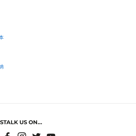
本
纳
STALK US ON...