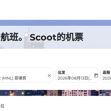
班。 Scoot的机票
出发
返程
close
today
fc-booking-departure-date-
fc-b
2026年08月13日(周四)
20
尼拉