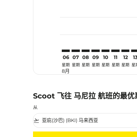
Displaying fares for 八月-2026
BKI–MNL: cmp-view-offers-dis
BKI–MNL: cmp-view-offers-
BKI–MNL: cmp-view-off
BKI–MNL: cmp-view
BKI–MNL: cmp-
BKI–MNL: 
BKI–MN
BK
06
07
08
09
10
11
12
1
星期
星期
星期
星期
星期
星期
星期
星
8月
Scoot 飞往 马尼拉 航班的最
从
flight_takeoff
没有符合您的筛选条件的机票。请调整您的筛选