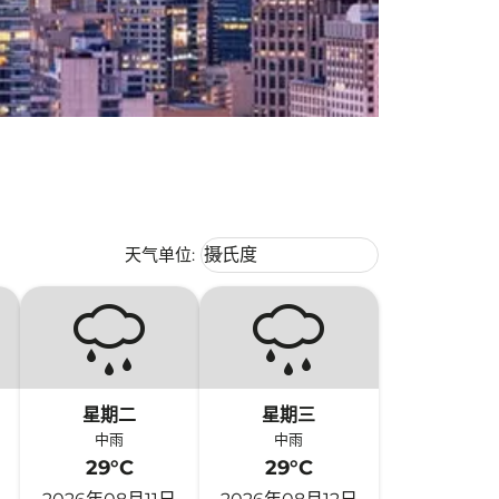
Weather unit option 摄氏度 Selecte
天气单位
:
摄氏度
keyboard_arrow_down
星期二
星期三
中雨
中雨
29°C
29°C