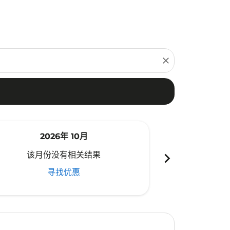
close
2026年 10月
20
chevron_right
该月份没有相关结果
该月份
寻找优惠