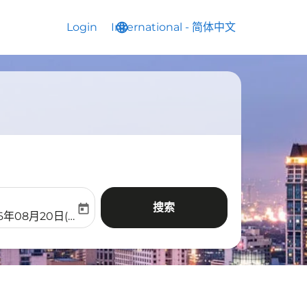
Login
International
language
keyboard_arrow_down
-
简体中文
搜索
today
aria-label
ooking-return-date-aria-label
26年08月20日(周四)