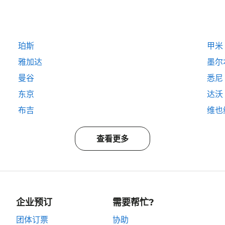
珀斯
甲米
雅加达
墨尔
曼谷
悉尼
东京
达沃
布吉
维也
查看更多
企业预订
需要帮忙?
团体订票
协助