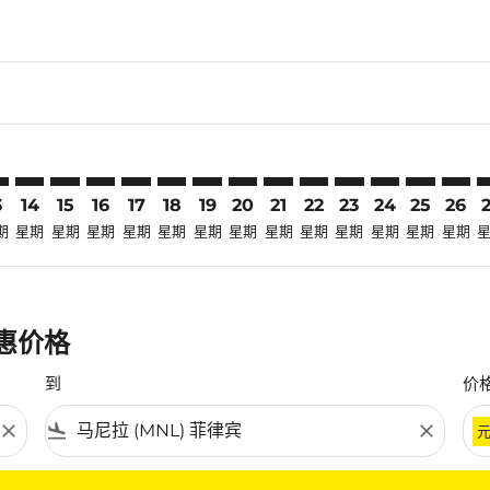
claimer. 寻找优惠
disclaimer. 寻找优惠
ers-disclaimer. 寻找优惠
-offers-disclaimer. 寻找优惠
view-offers-disclaimer. 寻找优惠
cmp-view-offers-disclaimer. 寻找优惠
L: cmp-view-offers-disclaimer. 寻找优惠
I–MNL: cmp-view-offers-disclaimer. 寻找优惠
BKI–MNL: cmp-view-offers-disclaimer. 寻找优惠
BKI–MNL: cmp-view-offers-disclaimer. 寻找优惠
BKI–MNL: cmp-view-offers-disclaimer. 寻找优惠
BKI–MNL: cmp-view-offers-disclaimer. 寻找
BKI–MNL: cmp-view-offers-disclaimer
BKI–MNL: cmp-view-offers-discla
BKI–MNL: cmp-view-offers-dis
BKI–MNL: cmp-view-offers
BKI–MNL: cmp-view-of
BKI–MNL: cmp-vie
BKI–MNL: cmp
BKI–MNL: 
BKI–M
B
3
14
15
16
17
18
19
20
21
22
23
24
25
26
期
星期
星期
星期
星期
星期
星期
星期
星期
星期
星期
星期
星期
星期
优惠价格
到
价
close
flight_land
close
条件。