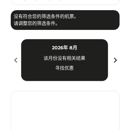
没有符合您的筛选条件的机票。
请调整您的筛选条件。
2026年 8月
chevron_left
chevron_right
该月份没有相关结果
寻找优惠
Displaying fares for 八月-2026
BKI–HKG: cmp-view-offers-disclaimer. 寻找优惠
BKI–HKG: cmp-view-offers-disclaimer. 寻找优惠
BKI–HKG: cmp-view-offers-disclaimer. 寻
BKI–HKG: cmp-view-offers-disclaimer
BKI–HKG: cmp-view-offers-discla
BKI–HKG: cmp-view-offers-di
BKI–HKG: cmp-view-offer
BKI–HKG: cmp-view-of
BKI–HKG: cmp-vie
BKI–HKG: cmp
BKI–HKG:
BKI–H
B