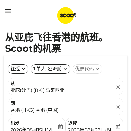

从亚庇飞往香港的航班。
Scoot的机票
往返
expand_more
1 单人, 经济舱
expand_more
优惠代码
expand_more
从
close
亚庇(沙巴) (BKI) 马来西亚
到
close
香港 (HKG) 香港 (中国)
出发
返程
today
today
fc-booking-departure-date-aria-label
fc-booking-return-date-ari
2026年08月15日(周六)
2026年08月22日(周六)