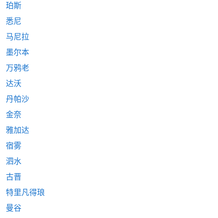
珀斯
悉尼
马尼拉
墨尔本
万鸦老
达沃
丹帕沙
金奈
雅加达
宿雾
泗水
古晋
特里凡得琅
曼谷