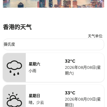
香港的天气
天气单位
:
Weather unit option 摄氏度 Selected
摄氏度
keyboard_arrow_down
32°C
星期六
2026年08月08日(星
小雨
期六)
33°C
星期日
2026年08月09日(星
晴，少云
期日)