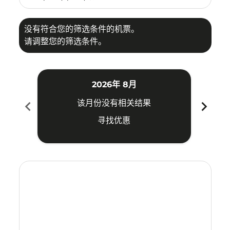
没有符合您的筛选条件的机票。
请调整您的筛选条件。
2026年 8月
chevron_left
chevron_right
该月份没有相关结果
寻找优惠
Displaying fares for 八月-2026
BKI–ICN: cmp-view-offers-disclaimer. 寻找优惠
BKI–ICN: cmp-view-offers-disclaimer. 寻找优惠
BKI–ICN: cmp-view-offers-disclaimer. 寻找
BKI–ICN: cmp-view-offers-disclaimer
BKI–ICN: cmp-view-offers-disclai
BKI–ICN: cmp-view-offers-dis
BKI–ICN: cmp-view-offers
BKI–ICN: cmp-view-of
BKI–ICN: cmp-vie
BKI–ICN: cmp
BKI–ICN: 
BKI–I
B