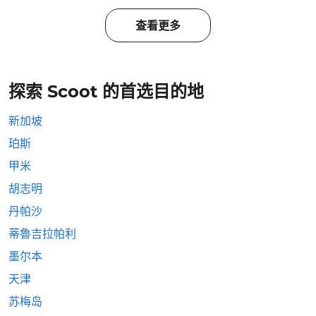
查看更多
探索 Scoot 的首选目的地
新加坡
珀斯
甲米
胡志明
丹帕沙
蒂魯吉拉帕利
墨尔本
天津
苏梅岛