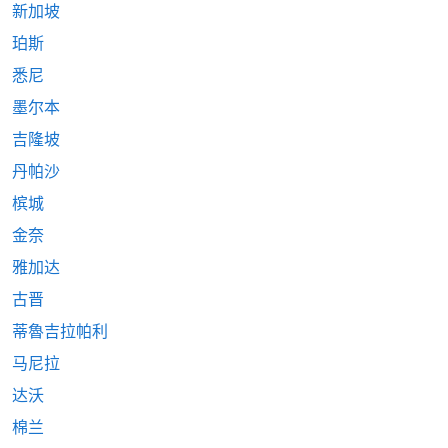
新加坡
珀斯
悉尼
墨尔本
吉隆坡
丹帕沙
槟城
金奈
雅加达
古晋
蒂魯吉拉帕利
马尼拉
达沃
棉兰