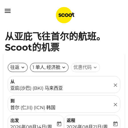

从亚庇飞往首尔的航班。
Scoot的机票
往返
expand_more
1 单人, 经济舱
expand_more
优惠代码
expand_more
从
close
亚庇(沙巴) (BKI) 马来西亚
到
close
首尔 (仁川) (ICN) 韩国
出发
返程
today
today
fc-booking-departure-date-aria-label
fc-booking-return-date-ari
2026年08月14日(周五)
2026年08月21日(周五)