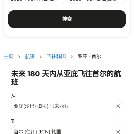
搜索
主页
航班
飞往韩国
亚庇 - 首尔
未来 180 天内从亚庇飞往首尔的航
没有符合您的筛选条件的机票。请调整您的筛选条件。
班
从
close
到
close