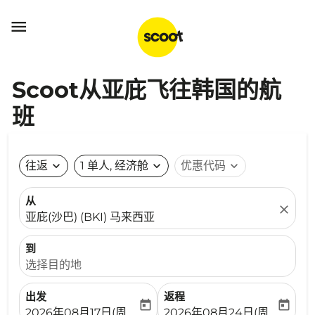

Scoot从亚庇飞往韩国的航
班
往返
expand_more
1 单人, 经济舱
expand_more
优惠代码
expand_more
从
close
亚庇(沙巴) (BKI) 马来西亚
到
选择目的地
出发
返程
today
today
fc-booking-departure-date-aria-label
fc-booking-return-date-ari
2026年08月17日(周一)
2026年08月24日(周一)