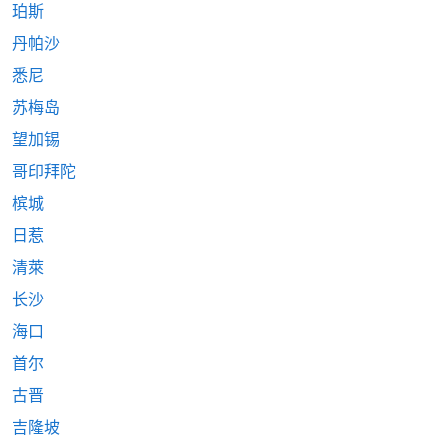
珀斯
丹帕沙
悉尼
苏梅岛
望加锡
哥印拜陀
槟城
日惹
清萊
长沙
海口
首尔
古晋
吉隆坡