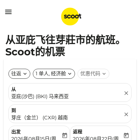

从亚庇飞往芽莊市的航班。
Scoot的机票
往返
expand_more
1 单人, 经济舱
expand_more
优惠代码
expand_more
从
close
亚庇(沙巴) (BKI) 马来西亚
到
close
芽庄（金兰） (CXR) 越南
出发
返程
today
today
fc-booking-departure-date-aria-label
fc-booking-return-date-ari
2026年08月15日(周六)
2026年08月22日(周六)