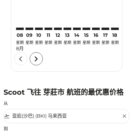
08
09
10
11
12
13
14
15
16
17
18
19
星期
星期
星期
星期
星期
星期
星期
星期
星期
星期
星期
星期
8月
chevron_left
chevron_right
Scoot 飞往 芽莊市 航班的最优惠价格
从
flight_takeoff
close
到