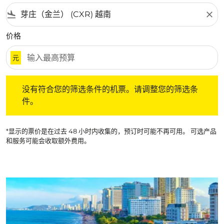
flight_land
close
价格
元
没有符合您的筛选条件的机票。请调整您的筛选条件。
没有符合您的筛选条件的机票。请调整您的筛选条
件。
*显示的票价是在过去 48 小时内收集的，预订时可能不再可用。 可选产品
和服务可能会收取额外费用。