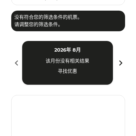
没有符合您的筛选条件的机票。
请调整您的筛选条件。
2026年 8月
chevron_left
chevron_right
该月份没有相关结果
寻找优惠
Displaying fares for 八月-2026
BKI–CXR: cmp-view-offers-disclaimer. 寻找优惠
BKI–CXR: cmp-view-offers-disclaimer. 寻找优惠
BKI–CXR: cmp-view-offers-disclaimer. 寻找
BKI–CXR: cmp-view-offers-disclaimer
BKI–CXR: cmp-view-offers-discla
BKI–CXR: cmp-view-offers-dis
BKI–CXR: cmp-view-offers
BKI–CXR: cmp-view-of
BKI–CXR: cmp-vie
BKI–CXR: cmp
BKI–CXR:
BKI–C
B