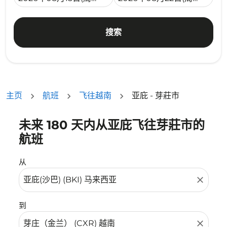
搜索
主页
航班
飞往越南
亚庇 - 芽莊市
未来 180 天内从亚庇飞往芽莊市的
没有符合您的筛选条件的机票。请调整您的筛选条件。
航班
从
close
到
close