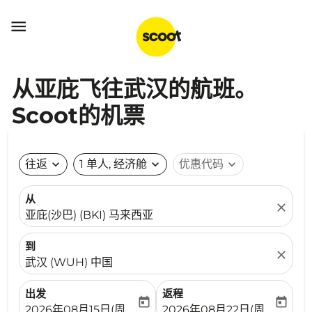

从亚庇飞往武汉的航班。
Scoot的机票
往返
expand_more
1 单人, 经济舱
expand_more
优惠代码
expand_more
从
close
亚庇(沙巴) (BKI) 马来西亚
到
close
武汉 (WUH) 中国
出发
返程
today
today
fc-booking-departure-date-aria-label
fc-booking-return-date-ari
2026年08月15日(周六)
2026年08月22日(周六)