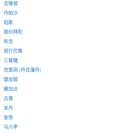
吉隆坡
丹帕沙
珀斯
哥印拜陀
布吉
哥打巴鲁
三寶瓏
勿里洞 (丹戎潘丹)
望加锡
雅加达
古晋
关丹
金奈
马六甲