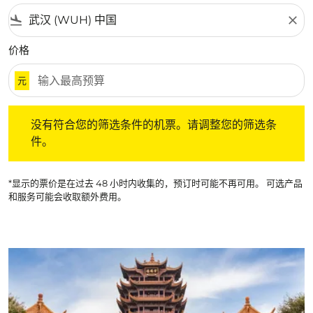
flight_land
close
价格
元
没有符合您的筛选条件的机票。请调整您的筛选条件。
没有符合您的筛选条件的机票。请调整您的筛选条
件。
*显示的票价是在过去 48 小时内收集的，预订时可能不再可用。 可选产品
和服务可能会收取额外费用。