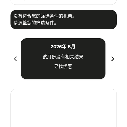
没有符合您的筛选条件的机票。
请调整您的筛选条件。
2026年 8月
chevron_left
chevron_right
该月份没有相关结果
寻找优惠
Displaying fares for 八月-2026
BKI–WUH: cmp-view-offers-disclaimer. 寻找优惠
BKI–WUH: cmp-view-offers-disclaimer. 寻找优惠
BKI–WUH: cmp-view-offers-disclaimer. 寻
BKI–WUH: cmp-view-offers-disclaime
BKI–WUH: cmp-view-offers-discl
BKI–WUH: cmp-view-offers-di
BKI–WUH: cmp-view-offer
BKI–WUH: cmp-view-o
BKI–WUH: cmp-vie
BKI–WUH: cmp
BKI–WUH:
BKI–W
B