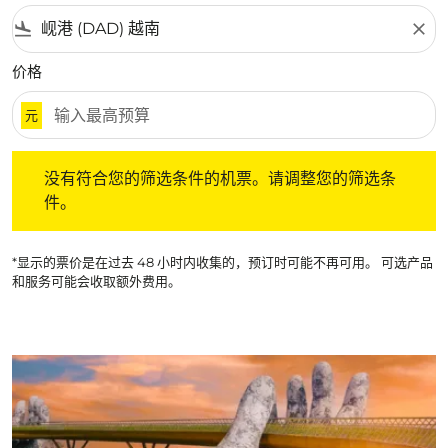
flight_land
close
价格
元
没有符合您的筛选条件的机票。请调整您的筛选条件。
没有符合您的筛选条件的机票。请调整您的筛选条
件。
*显示的票价是在过去 48 小时内收集的，预订时可能不再可用。 可选产品
和服务可能会收取额外费用。