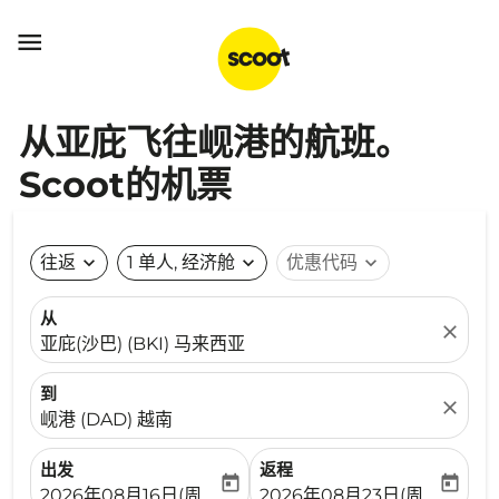

从亚庇飞往岘港的航班。
Scoot的机票
往返
expand_more
1 单人, 经济舱
expand_more
优惠代码
expand_more
从
close
亚庇(沙巴) (BKI) 马来西亚
到
close
岘港 (DAD) 越南
出发
返程
today
today
fc-booking-departure-date-aria-label
fc-booking-return-date-ari
2026年08月16日(周日)
2026年08月23日(周日)