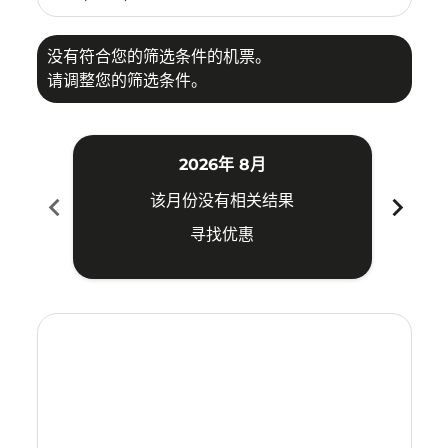
没有符合您的筛选条件的机票。
请调整您的筛选条件。
2026年 8月
chevron_left
chevron_right
该月份没有相关结果
寻找优惠
Displaying fares for 八月-2026
BKI–DAD: cmp-view-offers-disclaimer. 寻找优惠
BKI–DAD: cmp-view-offers-disclaimer. 寻找优惠
BKI–DAD: cmp-view-offers-disclaimer. 寻
BKI–DAD: cmp-view-offers-disclaimer
BKI–DAD: cmp-view-offers-discla
BKI–DAD: cmp-view-offers-di
BKI–DAD: cmp-view-offer
BKI–DAD: cmp-view-of
BKI–DAD: cmp-vie
BKI–DAD: cmp
BKI–DAD:
BKI–D
B