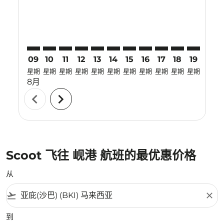
09
10
11
12
13
14
15
16
17
18
19
20
星期
星期
星期
星期
星期
星期
星期
星期
星期
星期
星期
星期
8月
chevron_left
chevron_right
Scoot 飞往 岘港 航班的最优惠价格
从
flight_takeoff
close
到