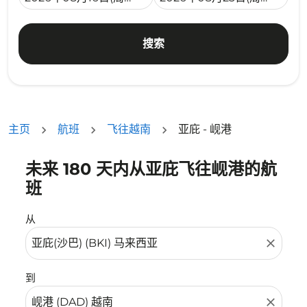
搜索
主页
航班
飞往越南
亚庇 - 岘港
未来 180 天内从亚庇飞往岘港的航
没有符合您的筛选条件的机票。请调整您的筛选条件。
班
从
close
到
close