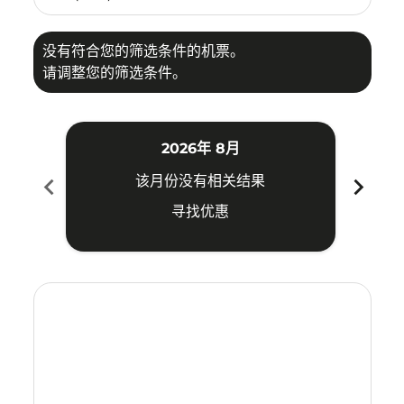
没有符合您的筛选条件的机票。
请调整您的筛选条件。
2026年 8月
chevron_left
chevron_right
该月份没有相关结果
寻找优惠
Displaying fares for 八月-2026
BKI–TSN: cmp-view-offers-disclaimer. 寻找优惠
BKI–TSN: cmp-view-offers-disclaimer. 寻找优惠
BKI–TSN: cmp-view-offers-disclaimer. 寻找
BKI–TSN: cmp-view-offers-disclaimer
BKI–TSN: cmp-view-offers-discla
BKI–TSN: cmp-view-offers-dis
BKI–TSN: cmp-view-offers
BKI–TSN: cmp-view-of
BKI–TSN: cmp-vie
BKI–TSN: cmp
BKI–TSN:
BKI–T
B