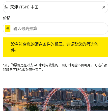
flight_land
close
价格
元
没有符合您的筛选条件的机票。请调整您的筛选条件。
没有符合您的筛选条件的机票。请调整您的筛选条
件。
*显示的票价是在过去 48 小时内收集的，预订时可能不再可用。 可选产品
和服务可能会收取额外费用。