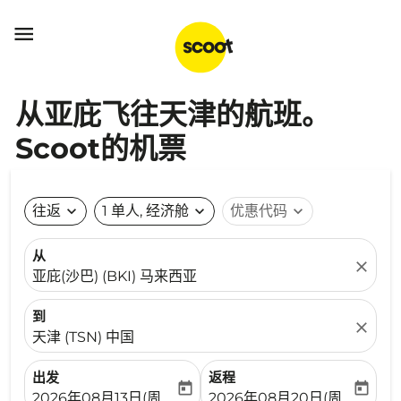

从亚庇飞往天津的航班。
Scoot的机票
往返
expand_more
1 单人, 经济舱
expand_more
优惠代码
expand_more
从
close
亚庇(沙巴) (BKI) 马来西亚
到
close
天津 (TSN) 中国
出发
返程
today
today
fc-booking-departure-date-aria-label
fc-booking-return-date-ari
2026年08月13日(周四)
2026年08月20日(周四)