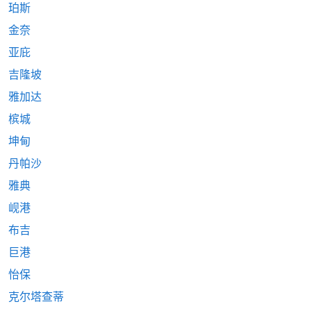
珀斯
金奈
亚庇
吉隆坡
雅加达
槟城
坤甸
丹帕沙
雅典
岘港
布吉
巨港
怡保
克尔塔查蒂