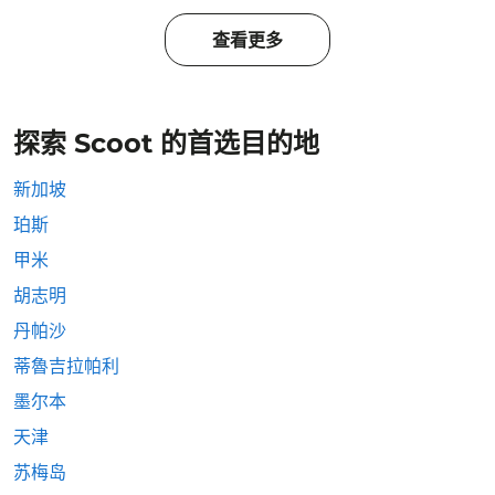
查看更多
探索 Scoot 的首选目的地
新加坡
珀斯
甲米
胡志明
丹帕沙
蒂魯吉拉帕利
墨尔本
天津
苏梅岛