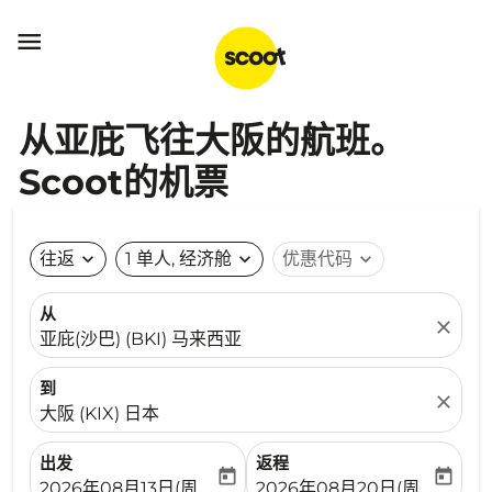

从亚庇飞往大阪的航班。
Scoot的机票
往返
expand_more
1 单人, 经济舱
expand_more
优惠代码
expand_more
从
close
亚庇(沙巴) (BKI) 马来西亚
到
close
大阪 (KIX) 日本
出发
返程
today
today
fc-booking-departure-date-aria-label
fc-booking-return-date-ari
2026年08月13日(周四)
2026年08月20日(周四)