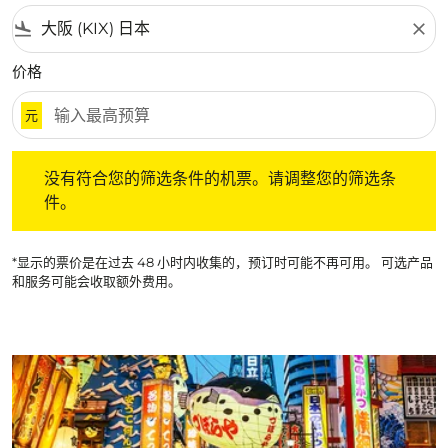
flight_land
close
价格
元
没有符合您的筛选条件的机票。请调整您的筛选条件。
没有符合您的筛选条件的机票。请调整您的筛选条
件。
*显示的票价是在过去 48 小时内收集的，预订时可能不再可用。 可选产品
和服务可能会收取额外费用。