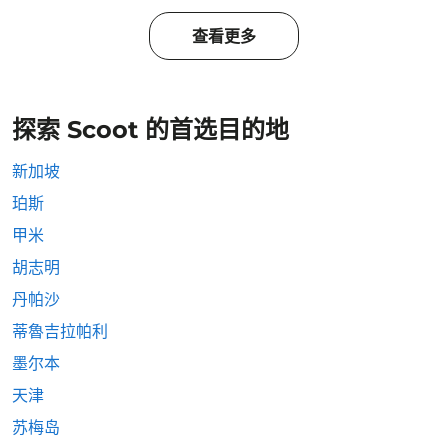
查看更多
探索 Scoot 的首选目的地
新加坡
珀斯
甲米
胡志明
丹帕沙
蒂魯吉拉帕利
墨尔本
天津
苏梅岛