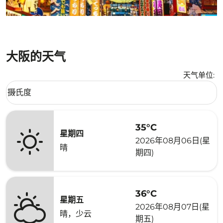
大阪的天气
天气单位
:
Weather unit option 摄氏度 Selected
摄氏度
keyboard_arrow_down
35°C
星期四
2026年08月06日(星
晴
期四)
36°C
星期五
2026年08月07日(星
晴，少云
期五)