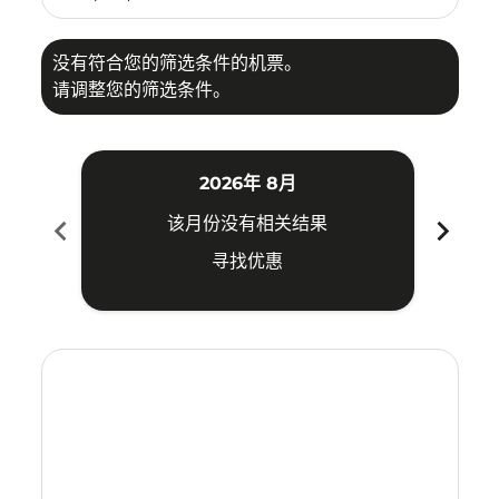
没有符合您的筛选条件的机票。
请调整您的筛选条件。
2026年 8月
chevron_left
chevron_right
该月份没有相关结果
寻找优惠
Displaying fares for 八月-2026
BKI–KIX: cmp-view-offers-disclaimer. 寻找优惠
BKI–KIX: cmp-view-offers-disclaimer. 寻找优惠
BKI–KIX: cmp-view-offers-disclaimer. 寻找优
BKI–KIX: cmp-view-offers-disclaimer.
BKI–KIX: cmp-view-offers-disclai
BKI–KIX: cmp-view-offers-dis
BKI–KIX: cmp-view-offers
BKI–KIX: cmp-view-of
BKI–KIX: cmp-vie
BKI–KIX: cmp-
BKI–KIX: 
BKI–K
B