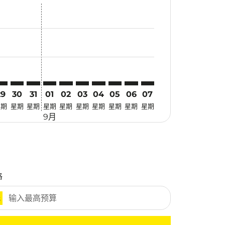
优惠
 寻找优惠
mer. 寻找优惠
claimer. 寻找优惠
-disclaimer. 寻找优惠
fers-disclaimer. 寻找优惠
w-offers-disclaimer. 寻找优惠
view-offers-disclaimer. 寻找优惠
cmp-view-offers-disclaimer. 寻找优惠
EL: cmp-view-offers-disclaimer. 寻找优惠
KI–MEL: cmp-view-offers-disclaimer. 寻找优惠
BKI–MEL: cmp-view-offers-disclaimer. 寻找优惠
BKI–MEL: cmp-view-offers-disclaimer. 寻找优惠
BKI–MEL: cmp-view-offers-disclaimer. 寻找优惠
BKI–MEL: cmp-view-offers-disclaimer. 寻找
BKI–MEL: cmp-view-offers-disclaimer
BKI–MEL: cmp-view-offers-discla
BKI–MEL: cmp-view-offers-di
BKI–MEL: cmp-view-offer
BKI–MEL: cmp-view-o
29
30
31
01
02
03
04
05
06
07
星期
星期
星期
星期
星期
星期
星期
星期
星期
星期
9月
格
元