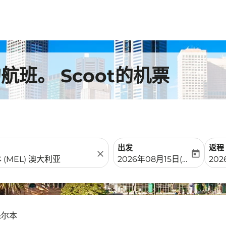
班。 Scoot的机票
出发
返程
close
today
fc-booking-departure-date-
fc-b
2026年08月15日(周六)
202
墨尔本