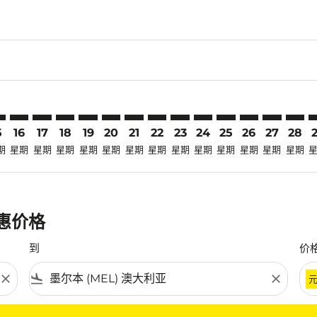
laimer. 寻找优惠
disclaimer. 寻找优惠
ers-disclaimer. 寻找优惠
-offers-disclaimer. 寻找优惠
view-offers-disclaimer. 寻找优惠
cmp-view-offers-disclaimer. 寻找优惠
L: cmp-view-offers-disclaimer. 寻找优惠
I–MEL: cmp-view-offers-disclaimer. 寻找优惠
BKI–MEL: cmp-view-offers-disclaimer. 寻找优惠
BKI–MEL: cmp-view-offers-disclaimer. 寻找优惠
BKI–MEL: cmp-view-offers-disclaimer. 寻找优惠
BKI–MEL: cmp-view-offers-disclaimer. 寻找
BKI–MEL: cmp-view-offers-disclaimer.
BKI–MEL: cmp-view-offers-disclai
BKI–MEL: cmp-view-offers-dis
BKI–MEL: cmp-view-offers
BKI–MEL: cmp-view-of
BKI–MEL: cmp-vie
BKI–MEL: cmp-
BKI–MEL: 
BKI–M
B
5
16
17
18
19
20
21
22
23
24
25
26
27
28
期
星期
星期
星期
星期
星期
星期
星期
星期
星期
星期
星期
星期
星期
优惠价格
到
价
close
flight_land
close
条件。