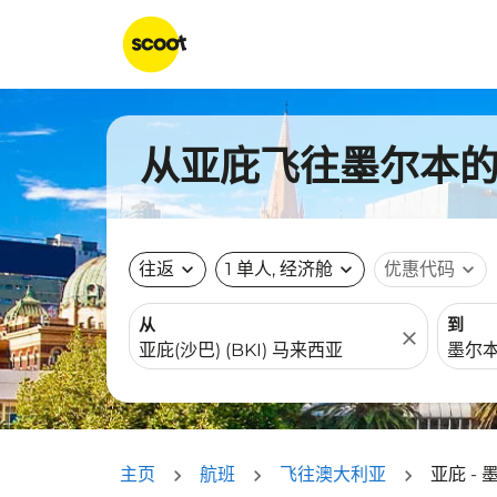
从亚庇飞往墨尔本的航
往返
expand_more
1 单人, 经济舱
expand_more
优惠代码
expand_more
从
到
close
主页
航班
飞往澳大利亚
亚庇 - 