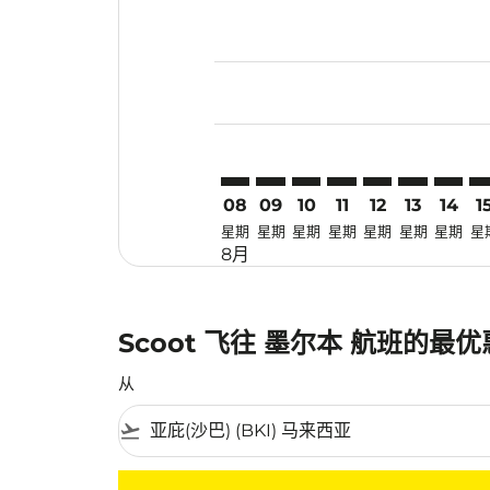
Displaying fares for 八月-2026
BKI–MEL: cmp-view-offers-disc
BKI–MEL: cmp-view-offers-
BKI–MEL: cmp-view-off
BKI–MEL: cmp-view
BKI–MEL: cmp-
BKI–MEL: 
BKI–ME
BK
08
09
10
11
12
13
14
1
星期
星期
星期
星期
星期
星期
星期
星
8月
Scoot 飞往 墨尔本 航班的最
从
flight_takeoff
没有符合您的筛选条件的机票。请调整您的筛选