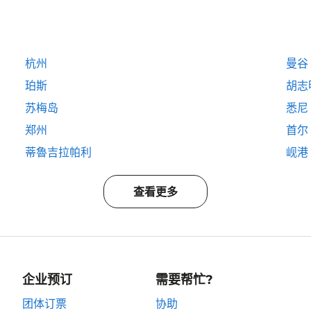
杭州
曼谷
珀斯
胡志
苏梅岛
悉尼
郑州
首尔
蒂魯吉拉帕利
岘港
查看更多
企业预订
需要帮忙?
团体订票
协助