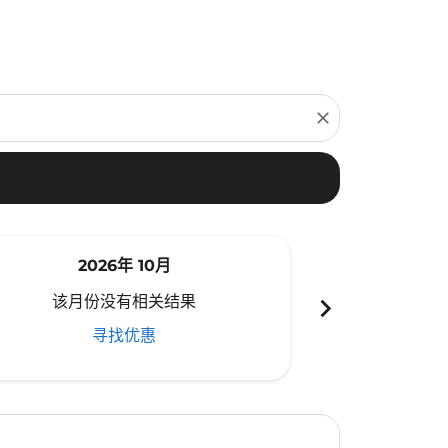
close
2026年 10月
20
chevron_right
该月份没有相关结果
该月份
寻找优惠