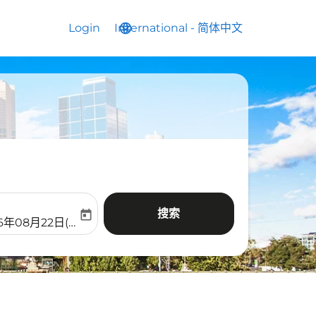
Login
International
language
keyboard_arrow_down
-
简体中文
搜索
today
aria-label
ooking-return-date-aria-label
6年08月22日(周六)