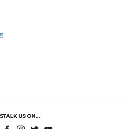
明
STALK US ON...